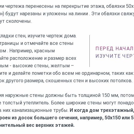
нии чертежа перенесены на перекрытие этажа, обвязки 50х
тен) будут нарезаны и уложены на линии . Эти обвязки свя
дут сколочены.
ладки стен, изучите чертеж дома.
траницы и отмечайте все стены
ПЕРЕД НАЧАЛ
м . Например, красным
ИЗУЧИТЕ ЧЕР
йте расположение и размер всех
еным - высокие стены, желтым –
ите и делайте пометки обо всем не ординарном, таких как
к другого размера, скошенных стен и высоких потолков.
ия наружные стены должны быть толщиной 150 мм, потому
 толстый утеплитель. Более широкие стены могут понадо
в них канализационные трубы.
И когда дом трехэтажный,
оен из досок большего сечения, например, 50х150 или 5
ительный вес верхних этажей.