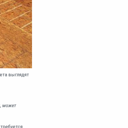
вета выглядят
, может
отребуется