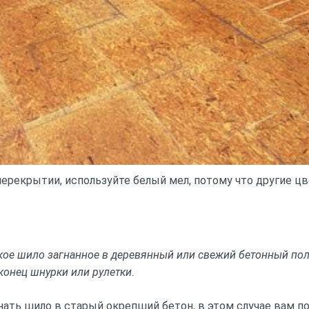
рекрытии, используйте белый мел, потому что другие ц
ое шило загнанное в деревянный или свежий бетонный пол
конец шнурки или рулетки.
ать шило в старый окрепший бетон, в этом случае вам п