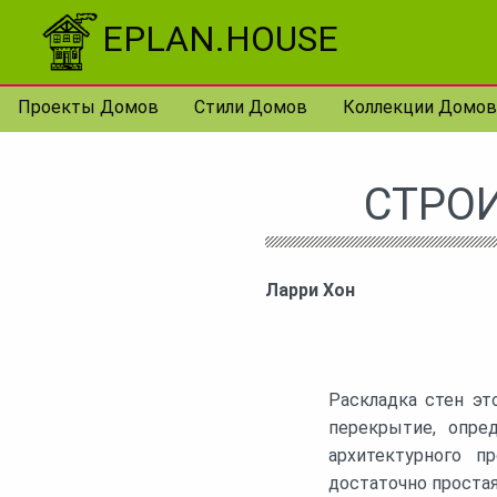
Перейти к контенту
EPLAN.HOUSE
Проекты Домов
Стили Домов
Коллекции Домов
СТРО
Ларри Хон
Раскладка стен эт
перекрытие, опре
архитектурного п
достаточно простая