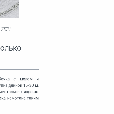
 СТЕН
колько
обочка с мелом и
пна длиной 15-30 м,
ментальных ящиках.
рка намотана таким