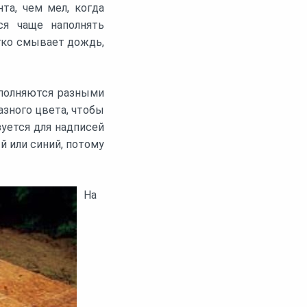
та, чем мел, когда
ся чаще наполнять
гко смывает дождь,
ыполняются разными
азного цвета, чтобы
зуется для надписей
й или синий, потому
На