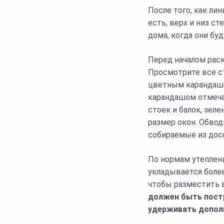
После того, как ли
есть, верх и низ с
дома, когда они бу
Перед началом раск
Просмотрите все с
цветным карандашо
карандашом отмеча
стоек и балок, зел
размер окон. Обвод
собираемые из досо
По нормам утеплен
укладывается более
чтобы разместить 
должен быть постр
удерживать дополн