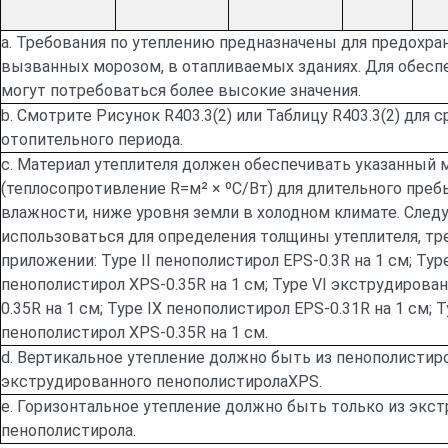
a. Требования по утеплению предназначены для предохра
вызванных морозом, в отапливаемых зданиях. Для обесп
могут потребоваться более высокие значения.
b. Смотрите Рисунок R403.3(2) или Таблицу R403.3(2) для
отопительного периода.
c. Материал утеплителя должен обеспечивать указанный
(теплосопротивление R=м² × ºС/Вт) для длительного преб
влажности, ниже уровня земли в холодном климате. Сле
использоваться для определения толщины утеплителя, тр
приложении: Type II пенополистирол EPS-0.3R на 1 см; Ty
пенополистирол XPS-0.35R на 1 см; Type VI экструдиров
0.35R на 1 см; Type IX пенополистирол EPS-0.31R на 1 см;
пенополистирол XPS-0.35R на 1 см.
d. Вертикальное утепление должно быть из пенополистир
экструдированного пенополистиролаXPS.
e. Горизонтальное утепление должно быть только из экс
пенополистирола.