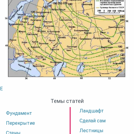
E
Темы статей
Ландшафт
Фундамент
Сделай сам
Перекрытие
Лестницы
Стены