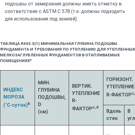
подошвы от замерзания должны иметь отметку в
соответствие с ASTM C 578 (т.е. должны подходить
для использования под землей).
ТАБЛИЦА R403.3(1) МИНИМАЛЬНАЯ ГЛУБИНА ПОДОШВЫ
ФУНДАМЕНТА И ТРЕБОВАНИЯ ПО УТЕПЛЕНИЮ ДЛЯ УТЕПЛЕННЫХ
МЕЛКОЗАГЛУБЛЕННЫХ ФУНДАМЕНТОВ В ОТАПЛИВАЕМЫХ
ПОМЕЩЕНИЯХª
ГОРИЗОНТ.
МИН.
ВЕРТИК.
УТЕПЛЕНИЕ
ИНДЕКС
ГЛУБИНА
УТЕПЛЕНИЕ
c
R-ФАКТОР
МОРОЗА
ПОДОШВЫ,
R-
b
D
(°С-суток)
c,d
ФАКТОР
Вдоль
В
(см)
стен
уг