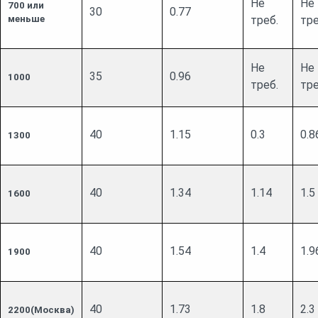
Не
Не
700 или
30
0.77
треб.
тре
меньше
Не
Не
35
0.96
1000
треб.
тре
40
1.15
0.3
0.8
1300
40
1.34
1.14
1.5
1600
40
1.54
1.4
1.9
1900
40
1.73
1.8
2.3
2200(Москва)