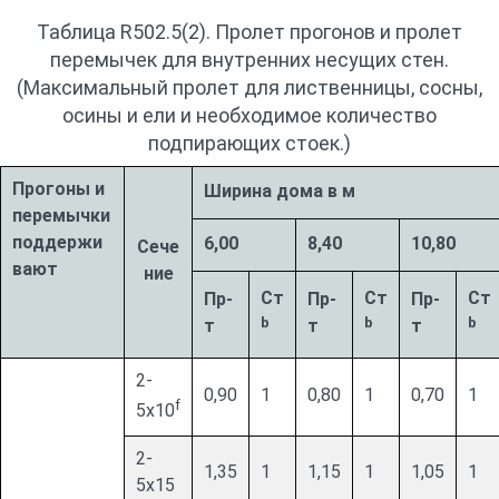
Таблица R502.5(2). Пролет прогонов и пролет
перемычек для внутренних несущих стен.
(Максимальный пролет для лиственницы, сосны,
осины и ели и необходимое количество
подпирающих стоек.)
Прогоны и
Ширина дома в м
перемычки
поддер
жи
6,00
8,40
10,80
Сече
вают
ние
Ст
Ст
Ст
Пр-
Пр-
Пр-
b
b
b
т
т
т
2-
0,90
1
0,80
1
0,70
1
f
5х10
2-
1,35
1
1,15
1
1,05
1
5х15