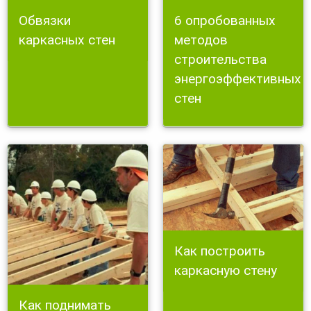
Обвязки
6 опробованных
каркасных стен
методов
строительства
энергоэффективных
стен
Как построить
каркасную стену
Как поднимать