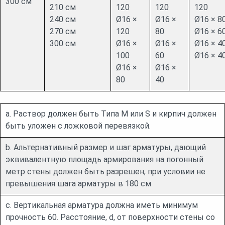
300 см
210 см
120
120
120
240 см
Ø16 ×
Ø16 ×
Ø16 × 8
270 см
120
80
Ø16 × 6
300 см
Ø16 ×
Ø16 ×
Ø16 × 4
100
60
Ø16 × 4
Ø16 ×
Ø16 ×
80
40
a. Раствор должен быть Типа M или S и кирпич должен
быть уложен с ложковой перевязкой.
b. Альтернативный размер и шаг арматуры, дающий
эквивалентную площадь армирования на погонный
метр стены должен быть разрешен, при условии не
превышения шага арматуры в 180 см
c. Вертикальная арматура должна иметь минимум
прочность 60. Расстояние, d, от поверхности стены со