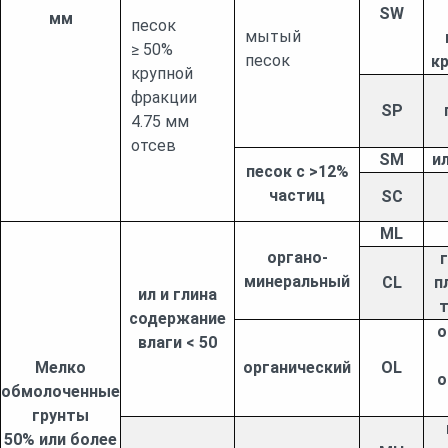
SW
мм
песок
мытый
≥ 50%
песок
кр
крупной
фракции
SP
4.75 мм
отсев
SM
и
песок с >12%
частиц
SC
ML
органо-
минеральный
CL
п
ил и глина
содержание
о
влаги < 50
Мелко
органический
OL
о
обмолоченные
грунты
50% или более