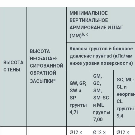
МИНИМАЛЬНОЕ
ВЕРТИКАЛЬНОЕ
АРМИРОВАНИЕ И ШАГ
b, c
(ММ)
Классы грунтов и боковое
ВЫСОТА
давление грунтаd (кПа/мм
НЕСБАЛАН-
ВЫСОТА
ниже уровня поверхности)
СИРОВАННОЙ
СТЕНЫ
ОБРАТНОЙ
GM,
SC, ML-
e
ЗАСЫПКИ
GW, GP,
GC,
CL и
SW и
SM,
неорган
SP
SM-SC
CL
грунты
и ML
грунты
4,71
грунты
9,4
7,00
Ø12 ×
Ø12 ×
Ø12 ×