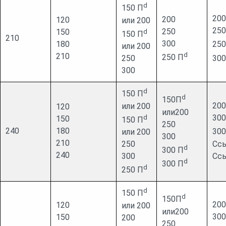
d
150 П
200
200
120
или 200
250
250
150
d
150 П
210
300
180
250
или 200
d
210
250 П
250
300
300
d
150 П
d
150П
200
или 200
120
или200
300
d
150
150 П
250
240
180
300
или 200
300
210
Ссы
250
d
300 П
240
Ссы
300
d
300 П
d
250 П
d
150 П
d
150П
200
120
или 200
или200
300
150
200
250