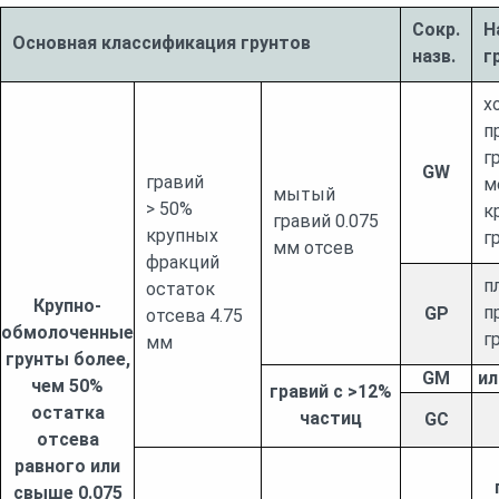
Сокр.
Н
Основная классификация грунтов
назв.
г
х
п
г
GW
гравий
м
мытый
> 50%
к
гравий 0.075
крупных
г
мм отсев
фракций
п
остаток
Крупно-
п
GP
отсева 4.75
обмолоченные
г
мм
грунты более,
GM
ил
чем 50%
гравий с >12%
остатка
частиц
GC
отсева
равного или
свыше 0.075