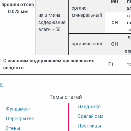
MH
п
прошли отсев
органо-
э
0.075 мм
минеральный
ил и глина
г
содержание
CH
п
влаги ≥ 50
ж
о
органический
OH
ор
С высоким содержанием органических
Pt
т
веществ
E
Темы статей
Ландшафт
Фундамент
Сделай сам
Перекрытие
Лестницы
Стены