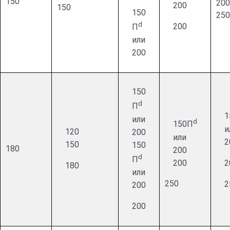
150
200
200
150
150
250
d
200
П
или
200
150
d
П
1
или
d
150П
и
120
200
или
2
150
150
180
200
d
П
200
2
180
или
250
2
200
200