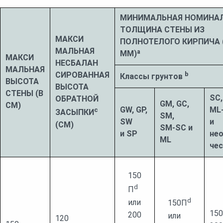
МИНИМАЛЬНАЯ НОМИНА
ТОЛЩИНА СТЕНЫ ИЗ
МАКСИ
ПОЛНОТЕЛОГО КИРПИЧА 
МАЛЬНАЯ
ММ)ª
МАКСИ
НЕСБАЛАН
МАЛЬНАЯ
СИРОВАННАЯ
b
Классы грунтов
ВЫСОТА
ВЫСОТА
СТЕНЫ (В
SC,
ОБРАТНОЙ
GM, GC,
СМ)
GW, GP,
ML
с
ЗАСЫПКИ
SM,
SW
и
(СМ)
SM-SC и
и SP
нео
ML
чес
150
d
П
d
или
150П
15
200
или
120