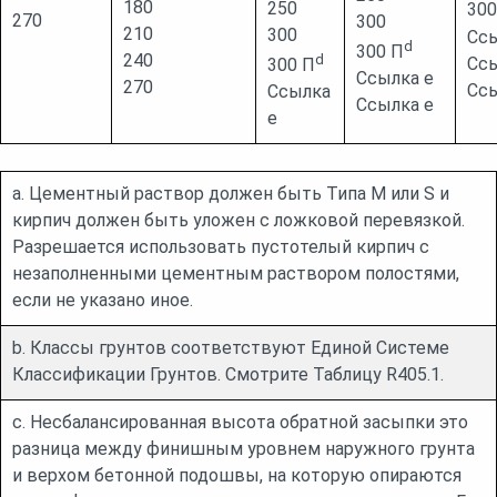
180
250
300
270
300
210
300
Ссы
d
300 П
240
d
Ссы
300 П
Ссылка e
270
Ссы
Ссылка
Ссылка e
e
a. Цементный раствор должен быть Типа М или S и
кирпич должен быть уложен с ложковой перевязкой.
Разрешается использовать пустотелый кирпич с
незаполненными цементным раствором полостями,
если не указано иное.
b. Классы грунтов соответствуют Единой Системе
Классификации Грунтов. Смотрите Таблицу R405.1.
c. Несбалансированная высота обратной засыпки это
разница между финишным уровнем наружного грунта
и верхом бетонной подошвы, на которую опираются