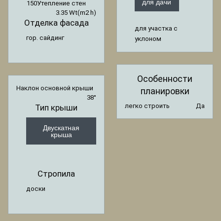
для дачи
150
Утепление стен
3.35 Wt(m2 h)
Отделка фасада
для участка с
гор. сайдинг
уклоном
Особенности
Наклон основной крыши
планировки
38°
легко строить
Да
Тип крыши
Двускатная
крыша
Стропила
доски