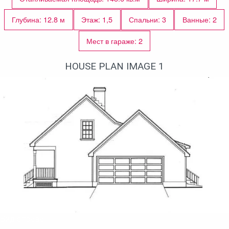
Архитектурный
стиль этого проекта -
европейский, дачный.
Глубина: 12.8 м
Этаж: 1,5
Спальни: 3
Ванные: 2
Материал стен
Мест в гараже: 2
Для постройки этого дома подойдет
фундамент:
с подвалом.
HOUSE PLAN IMAGE 1
Вид справа