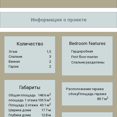
Информация о проекте
Bedroom features
Количество
Гардеробная
Этаж
1,5
Спальни
3
First floor master
Ванная
2
Спальни разделены
Гараж
2
Габариты
Расположение гаража
сбоку
Площадь гаража
2
Общая площадь
148.6 м
2
89.7 м
2
площадь 1 этажа
105.5 м
2
Площадь 2 этажа
43.1 м
Ширина дома
17.7 м
Глубина дома
12.8 м