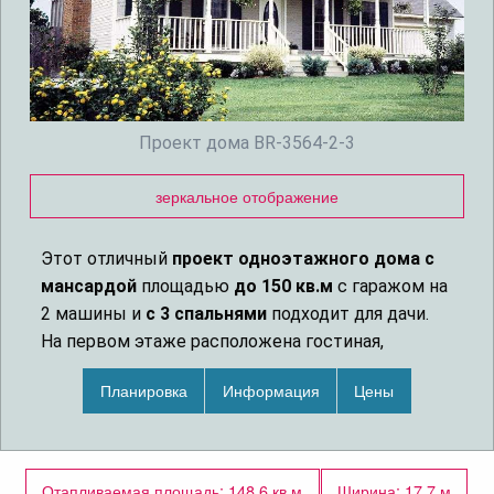
Проект дома BR-3564-2-3
зеркальное отображение
Этот отличный
проект одноэтажного дома с
мансардой
площадью
до 150 кв.м
с гаражом на
2 машины и
с 3 спальнями
подходит для дачи.
На первом этаже расположена гостиная,
столовая и кухня, хозяйская спальня с
Планировка
Информация
Цены
гардеробной. Две другие спальни и ванная на
мансарде. Проект дома с подвалом, в который
можно попасть по лестнице снаружи дома.
Отапливаемая площадь: 148.6 кв.м
Ширина: 17.7 м