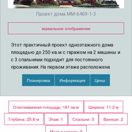
Проект дома MM-6469-1-3
зеркальное отображение
Этот практичный проект одноэтажного дома
площадью до 250 кв.м с гаражом на 2 машины и
с 3 спальнями подходит для постоянного
проживания. На первом этаже расположена
гостиная и кухня-столовая.. В хозяйской спальне
Планировка
Информация
Цены
есть персональная ванная комната. Вы будете
больше проводить время на свежем воздухе
пользуясь верандой перед домом.
Отапливаемая площадь: 161 кв.м
Ширина: 11.3 м
Архитектурный стиль этого проекта -
`европейский`.
Глубина: 25.6 м
Этаж: 1
Спальни: 3
Ванные: 2
Материал стен деревянный каркас
Мест в гараже: 2