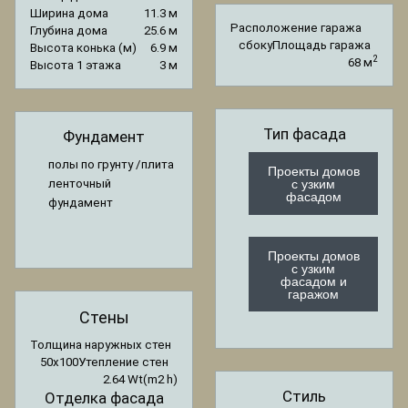
Ширина дома
11.3 м
Расположение гаража
Глубина дома
25.6 м
сбоку
Площадь гаража
Высота конька (м)
6.9 м
2
68 м
Высота 1 этажа
3 м
Тип фасада
Фундамент
полы по грунту /плита
Проекты домов
с узким
ленточный
фасадом
фундамент
Проекты домов
с узким
фасадом и
гаражом
Стены
Толщина наружных стен
50x100
Утепление стен
2.64 Wt(m2 h)
Стиль
Отделка фасада