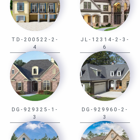
TD-200522-2-
JL-12314-2-3-
4
6
DG-929325-1-
DG-929960-2-
3
3