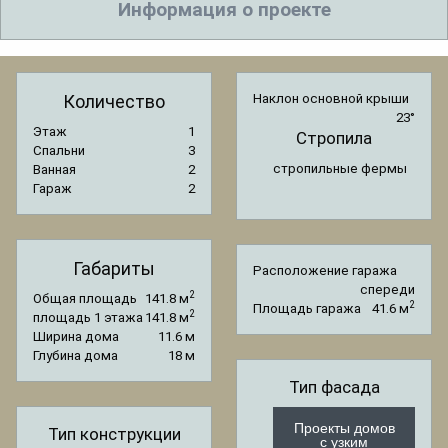
Информация о проекте
Количество
Наклон основной крыши
23°
Этаж
1
Стропила
Спальни
3
стропильные фермы
Ванная
2
Гараж
2
Габариты
Расположение гаража
спереди
2
Общая площадь
141.8 м
2
Площадь гаража
41.6 м
2
площадь 1 этажа
141.8 м
Ширина дома
11.6 м
Глубина дома
18 м
Тип фасада
Проекты домов
Тип конструкции
с узким