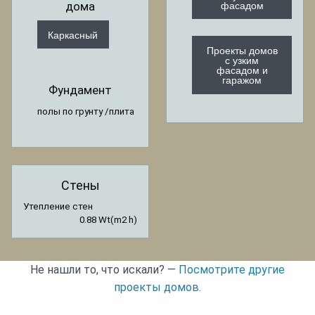
фасадом
дома
Каркасный
Проекты домов
с узким
фасадом и
гаражом
Фундамент
полы по грунту /плита
Стены
Утепление стен
0.88 Wt(m2 h)
Не нашли то, что искали? —
Посмотрите другие
проекты домов.