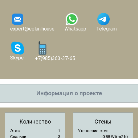
expert@eplan.house
Whatsapp
Telegram
Skype
+7(985)363-37-65
Информация о проекте
Количество
Стены
Этаж
1
Утепление стен
Спальни
3
0.88 Wt(m2 h)