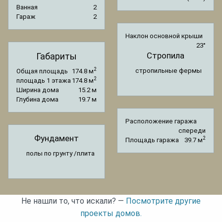
Ванная
2
Гараж
2
Наклон основной крыши
23°
Стропила
Габариты
2
стропильные фермы
Общая площадь
174.8 м
2
площадь 1 этажа
174.8 м
Ширина дома
15.2 м
Глубина дома
19.7 м
Расположение гаража
спереди
Фундамент
2
Площадь гаража
39.7 м
полы по грунту /плита
Не нашли то, что искали? —
Посмотрите другие
проекты домов.