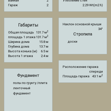
Ванная
2
Утепление стен
Гараж
2
2.29 Wt(m2 h)
Габариты
Наклон основной крыши
34°
2
Общая площадь
131.7 м
Стропила
2
площадь 1 этажа
131.7 м
доски
Ширина дома
15.8 м
Глубина дома
13.7 м
Высота конька (м)
6.5 м
Высота 1 этажа
2.4 м
Расположение гаража
спереди
Фундамент
2
Площадь гаража
43.1 м
полы по грунту /плита
ленточный
фундамент