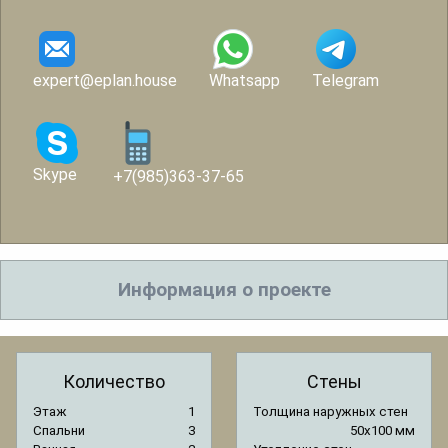
expert@eplan.house
Whatsapp
Telegram
Skype
+7(985)363-37-65
Информация о проекте
Количество
Стены
Этаж
1
Толщина наружных стен
Спальни
3
50x100 мм