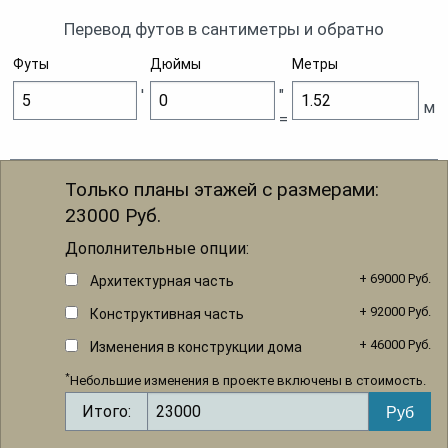
Перевод футов в сантиметры и обратно
Футы
Дюймы
Метры
'
"
м
=
Только планы этажей с размерами:
23000
Руб.
Дополнительные опции:
+ 69000 Руб.
Архитектурная часть
+ 92000 Руб.
Конструктивная часть
+ 46000 Руб.
Изменения в конструкции дома
*
Небольшие изменения в проекте включены в стоимость.
Итого: