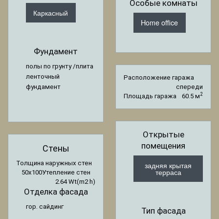
Особые комнаты
Каркасный
Home office
Фундамент
полы по грунту /плита
ленточный
Расположение гаража
спереди
фундамент
2
Площадь гаража
60.5 м
Открытые
помещения
Стены
Толщина наружных стен
задняя крытая
терраса
50x100
Утепление стен
2.64 Wt(m2 h)
Отделка фасада
гор. сайдинг
Тип фасада