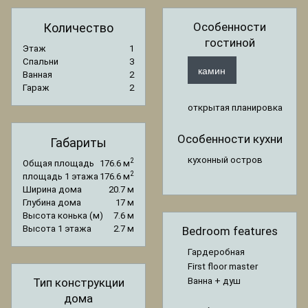
Особенности
Количество
гостиной
Этаж
1
Спальни
3
камин
Ванная
2
Гараж
2
открытая планировка
Особенности кухни
Габариты
кухонный остров
2
Общая площадь
176.6 м
2
площадь 1 этажа
176.6 м
Ширина дома
20.7 м
Глубина дома
17 м
Высота конька (м)
7.6 м
Высота 1 этажа
2.7 м
Bedroom features
Гардеробная
First floor master
Тип конструкции
Ванна + душ
дома