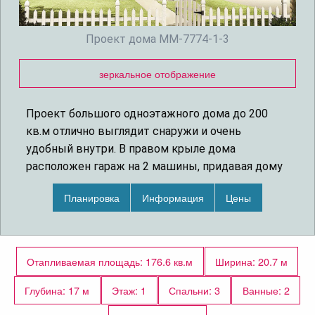
Проект дома MM-7774-1-3
зеркальное отображение
Проект большого одноэтажного дома до 200
кв.м отлично выглядит снаружи и очень
удобный внутри. В правом крыле дома
расположен гараж на 2 машины, придавая дому
Г-образную форму, позволяя закрыть
Планировка
Информация
Цены
образовавшийся дворик от холодных северных
ветров. Из гаража можно, выйти во двор или
попасть в дом. Также в гараже есть большая
кладовая комната. Рядом со входом в гараж
Отапливаемая площадь: 176.6 кв.м
Ширина: 20.7 м
находится прачечная комната. В холле сделан
встроенный шкаф для верхней одежды. Там же
Глубина: 17 м
Этаж: 1
Спальни: 3
Ванные: 2
есть вход в небольшую комнату, которую