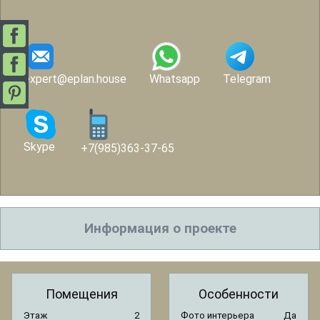
expert@eplan.house
Whatsapp
Telegram
Skype
+7(985)363-37-65
Информация о проекте
Помещения
Особенности
Этаж
2
Фото интерьера
Да