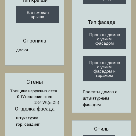
Тип крыши
Вальмовая
крыша
Тип фасада
Проекты домов
с узким
Стропила
фасадом
доски
Проекты домов
с узким
фасадом и
гаражом
Стены
Толщина наружных стен
Проекты домов с
0.1
Утепление стен
штукатурным
2.64 Wt(m2 h)
фасадом
Отделка фасада
штукатурка
гор. сайдинг
Стиль