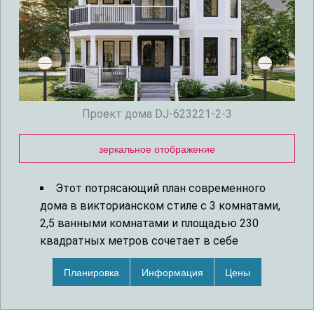
Проект дома DJ-623221-2-3
зеркальное отображение
Этот потрясающий план современного
дома в викторианском стиле с 3 комнатами,
2,5 ванными комнатами и площадью 230
квадратных метров сочетает в себе
современный стиль с традиционным стилем
Планировка
Информация
Цены
прошлого. Крытая веранда снаружи окружена
высокими круглыми колоннами, которые
делают ее гостеприимной для всех.