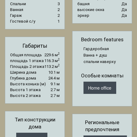
Спальни
3
башня
Да
Ванная
2
высокие окна
Да
Гараж
2
эркер
Да
Гостевой с/y
1
Bedroom features
Габариты
Гардеробная
2
Общая площадь
229.6 м
Ванна + душ
2
площадь 1 этажа
116.3 м
спальни наверху
2
Площадь 2 этажа
113.2 м
Ширина дома
10.1 м
Особые комнаты
Глубина дома
24.4 м
Высота конька (м)
9.1 м
Home office
Высота 1 этажа
2.7 м
Высота 2 этажа
2.7 м
Тип конструкции
Региональные
дома
предпочтения