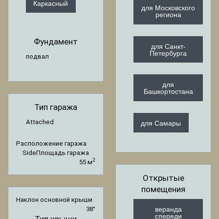
Каркасный
для Московского
региона
Фундамент
для Санкт-
Петербурга
подвал
для
Башкортостана
Тип гаража
для Самары
Attached
Расположение гаража
Side
Площадь гаража
2
55 м
Открытые
помещения
Наклон основной крыши
веранда
38°
спереди