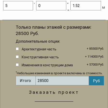
'
"
м
=
Только планы этажей с размерами:
28500
Руб.
Дополнительные опции:
+ 85500 Руб.
Архитектурная часть
+ 114000 Руб.
Конструктивная часть
+ 57000 Руб.
Изменения в конструкции дома
*
Небольшие изменения в проекте включены в стоимость.
Итого:
Заказать проект