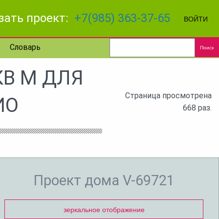
зать проект:
+7(985) 363-37-65
ВОЙТИ
Словарь
Поиск
КВ М ДЛЯ
Страница просмотрена
ИО
668 раз.
Проект дома V-69721
зеркальное отображение