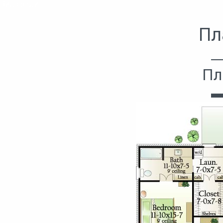
Вид сзади
Пл
Пл