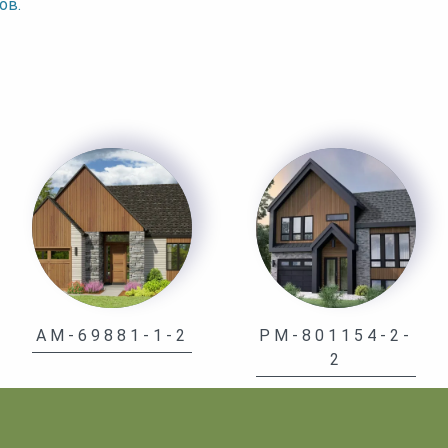
ов.
AM-69881-1-2
PM-801154-2-
2