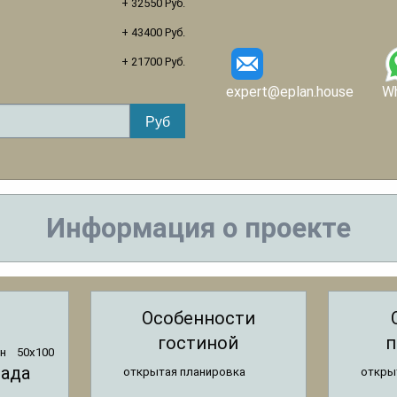
+ 32550 Руб.
+ 43400 Руб.
+ 21700 Руб.
expert@eplan.house
W
Информация о проекте
Особенности
гостиной
п
н
50x100
сада
открытая планировка
откры