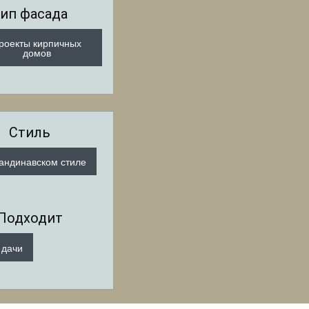
ип фасада
роекты кирпичных
домов
Стиль
кандинавском стиле
Подходит
 дачи