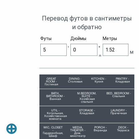
Перевод футов в сантиметры
и обратно
Футы
Дюймы
Метры
'
"
м
=
GREAT
DINING -
KITCHEN -
PANTRY -
ROOM -
Столовая
Кухня
Кладовая
Гостиная
BATH,
M.BEDROOM,
BED, BEDROOM -
BATHROOM -
SUITE -
Спальня
Ванная
Хозяйская
спальня
UTIL -
STORAGE -
LAUNDRY -
Котельная,
Кладовая
Прачечная
Хозяйственная
комната
⊕
WIC, CLOSET
MEDIA,
PORCH -
DECK -
-
THEATER -
Веранда
Терраса
Гардеробная,
Дом.
Шкаф
кинотеатр