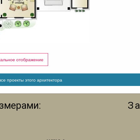
кальное отображение
се проекты этого архитектора
азмерами:
З