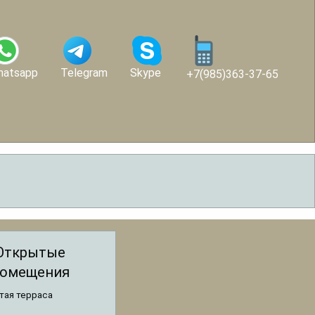
hatsapp
Telegram
Skype
+7(985)363-37-65
Открытые
омещения
тая терраса