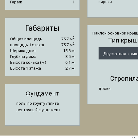
кирпич
Гараж
1
Габариты
Наклон основной кры
2
Общая площадь
75.7 м
Тип крыш
2
площадь 1 этажа
75.7 м
Ширина дома
15.8 м
Двускатная кры
Глубина дома
8.5 м
Высота конька (м)
6.1 м
Высота 1 этажа
2.7 м
Стропил
доски
Фундамент
полы по грунту /плита
ленточный фундамент