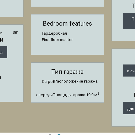
Т
П
Bedroom features
ши
38°
Гардеробная
и
First floor master
ша
в с
Тип гаража
а
Расположение гаража
Carpot
2
спереди
Площадь гаража
19.9 м
для