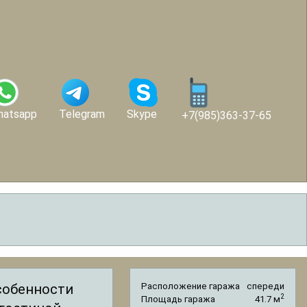
hatsapp
Telegram
Skype
+7(985)363-37-65
собенности
Расположение гаража
спереди
2
Площадь гаража
41.7 м