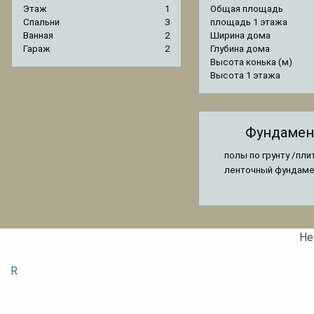
Этаж
1
Общая площадь
Спальни
3
площадь 1 этажа
Ванная
2
Ширина дома
Гараж
2
Глубина дома
Высота конька (м)
Высота 1 этажа
Фундамен
полы по грунту /пли
ленточный фундам
Не
R