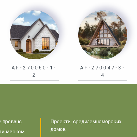
AF-270060-1-
AF-270047-3-
2
4
е прованс
Проекты средиземноморских
домов
динавском