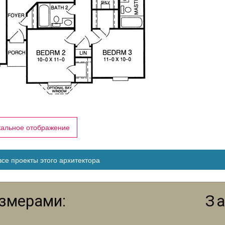
кальное отображение
се проекты этого архитектора
азмерами:
З