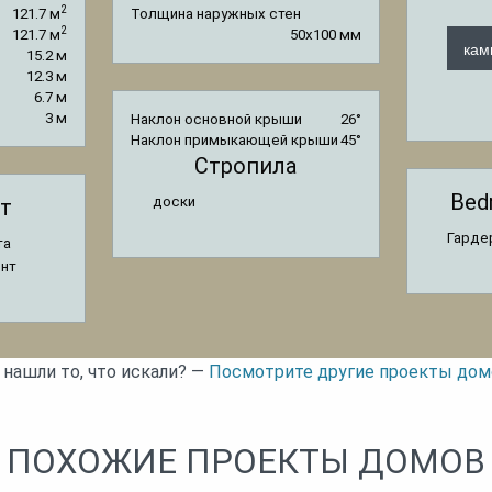
2
121.7 м
Толщина наружных стен
2
121.7 м
50x100 мм
кам
15.2 м
12.3 м
6.7 м
3 м
Наклон основной крыши
26°
Наклон примыкающей крыши
45°
Стропила
Bed
доски
т
Гарде
та
ент
 нашли то, что искали? —
Посмотрите другие проекты дом
ПОХОЖИЕ ПРОЕКТЫ ДОМОВ