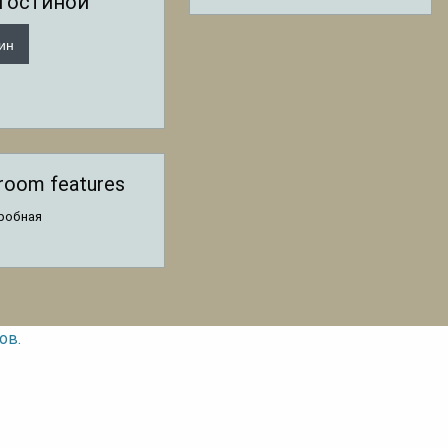
гостиной
ин
room features
робная
ов.