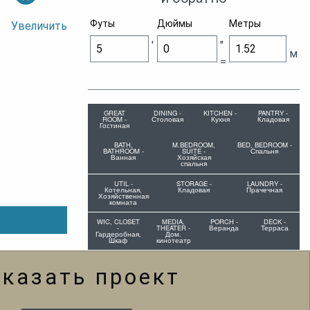
Футы
Дюймы
Метры
Увеличить
'
"
м
=
GREAT
DINING -
KITCHEN -
PANTRY -
ROOM -
Столовая
Кухня
Кладовая
Гостиная
BATH,
M.BEDROOM,
BED, BEDROOM -
BATHROOM -
SUITE -
Спальня
Ванная
Хозяйская
спальня
UTIL -
STORAGE -
LAUNDRY -
Котельная,
Кладовая
Прачечная
Хозяйственная
комната
WIC, CLOSET
MEDIA,
PORCH -
DECK -
-
THEATER -
Веранда
Терраса
Гардеробная,
Дом.
Шкаф
кинотеатр
аказать проект