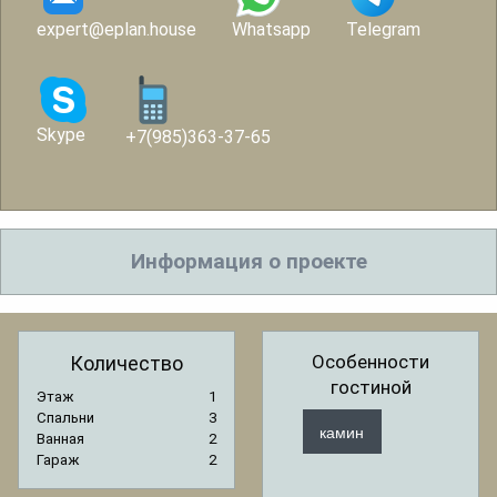
expert@eplan.house
Whatsapp
Telegram
Skype
+7(985)363-37-65
Информация о проекте
Особенности
Количество
гостиной
Этаж
1
Спальни
3
камин
Ванная
2
Гараж
2