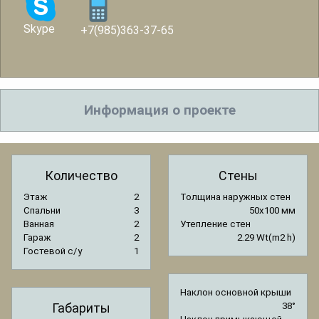
Skype
+7(985)363-37-65
Информация о проекте
Количество
Стены
Этаж
2
Толщина наружных стен
Спальни
3
50x100 мм
Ванная
2
Утепление стен
Гараж
2
2.29 Wt(m2 h)
Гостевой с/y
1
Наклон основной крыши
Габариты
38°