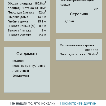
Наклон примыкающей
2
Общая площадь
185.8 м
крыши
2
площадь 1 этажа
133.8 м
23°
2
Площадь 2 этажа
52 м
Стропила
Ширина дома
14.5 м
доски
Глубина дома
15.1 м
Высота конька (м)
8.6 м
Высота 1 этажа
3 м
Высота 2 этажа
2.4 м
Расположение гаража
спереди
Фундамент
2
Площадь гаража
39.4 м
подвал
полы по грунту /плита
ленточный
фундамент
Не нашли то, что искали? —
Посмотрите другие