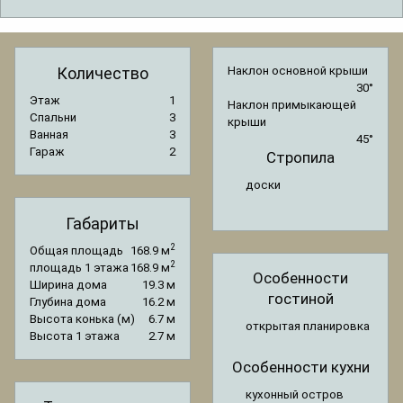
Количество
Наклон основной крыши
30°
Этаж
1
Наклон примыкающей
Спальни
3
крыши
Ванная
3
45°
Гараж
2
Стропила
доски
Габариты
2
Общая площадь
168.9 м
2
площадь 1 этажа
168.9 м
Особенности
Ширина дома
19.3 м
гостиной
Глубина дома
16.2 м
Высота конька (м)
6.7 м
открытая планировка
Высота 1 этажа
2.7 м
Особенности кухни
кухонный остров