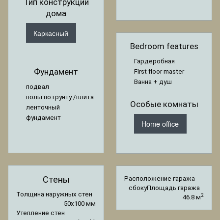
Тип конструкции
дома
Каркасный
Bedroom features
Гардеробная
Фундамент
First floor master
Ванна + душ
подвал
полы по грунту /плита
Особые комнаты
ленточный
фундамент
Home office
Стены
Расположение гаража
сбоку
Площадь гаража
Толщина наружных стен
2
46.8 м
50x100 мм
Утепление стен