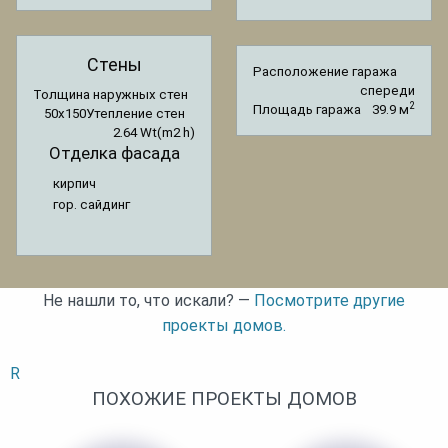
Стены
Расположение гаража
спереди
Толщина наружных стен
2
Площадь гаража
39.9 м
50x150
Утепление стен
2.64 Wt(m2 h)
Отделка фасада
кирпич
гор. сайдинг
Не нашли то, что искали? —
Посмотрите другие
проекты домов.
R
ПОХОЖИЕ ПРОЕКТЫ ДОМОВ