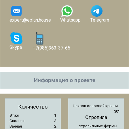
expert@eplan.house
Whatsapp
Telegram
Skype
+7(985)363-37-65
Информация о проекте
Количество
Наклон основной крыши
30°
Этаж
1
Стропила
Спальни
3
стропильные фермы
Ванная
2