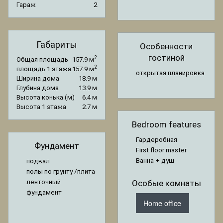
Гараж
2
Габариты
Особенности
гостиной
2
Общая площадь
157.9 м
2
площадь 1 этажа
157.9 м
открытая планировка
Ширина дома
18.9 м
Глубина дома
13.9 м
Высота конька (м)
6.4 м
Высота 1 этажа
2.7 м
Bedroom features
Гардеробная
Фундамент
First floor master
Ванна + душ
подвал
полы по грунту /плита
ленточный
Особые комнаты
фундамент
Home office