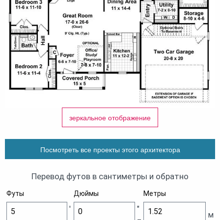
зеркальное отображение
Посмотреть все проекты этого архитектора
Перевод футов в сантиметры и обратно
Футы
Дюймы
Метры
'
"
м