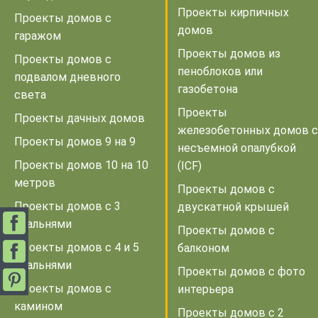
Проекты кирпичных
Проекты домов с
домов
гаражом
Проекты домов из
Проекты домов с
пеноблоков или
подвалом дневного
газобетона
света
Проекты
Проекты дачных домов
железобетонных домов с
Проекты домов 9 на 9
несъемной опалубкой
Проекты домов 10 на 10
(ICF)
метров
Проекты домов с
Проекты домов с 3
двускатной крышей
спальнями
Проекты домов с
Проекты домов с 4 и 5
балконом
спальнями
Проекты домов с фото
Проекты домов с
интерьера
камином
Проекты домов с 2