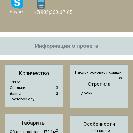
Skype
+7(985)363-37-65
Информация о проекте
Количество
Наклон основной крыши
38°
Этаж
1
Стропила
Спальни
3
доски
Ванная
2
Гостевой с/y
1
Габариты
Особенности
гостиной
2
Общая площадь
172.4 м