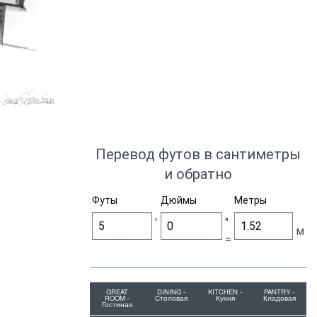
Перевод футов в сантиметры
и обратно
Футы
Дюймы
Метры
'
"
м
=
GREAT
DINING -
KITCHEN -
PANTRY -
ROOM -
Столовая
Кухня
Кладовая
Гостиная