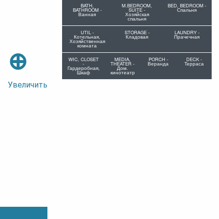
BATH,
M.BEDROOM,
BED, BEDROOM -
BATHROOM -
SUITE -
Спальня
Ванная
Хозяйская
спальня
UTIL -
STORAGE -
LAUNDRY -
Котельная,
Кладовая
Прачечная
Хозяйственная
комната
⊕
WIC, CLOSET
MEDIA,
PORCH -
DECK -
-
THEATER -
Веранда
Терраса
Гардеробная,
Дом.
Шкаф
кинотеатр
Увеличить