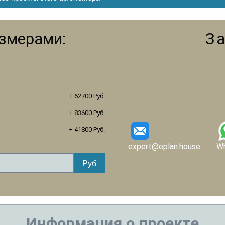
азмерами:
З
+ 62700 Руб.
+ 83600 Руб.
+ 41800 Руб.
expert@eplan.house
W
Информация о проекте