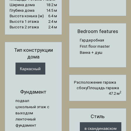
Ширина дома
18.2 м
Глубина дома
14.5 м
Высота конька (м)
6.4 м
Высота 1 этажа
2.4 м
Высота 2 этажа
2.4 м
Bedroom features
Гардеробная
First floor master
Тип конструкции
Ванна + душ
дома
Каркасный
Расположение гаража
сбоку
Площадь гаража
Фундамент
2
47.2 м
подвал
цокольный этаж с
выходом
Стиль
ленточный
фундамент
в скандинавском