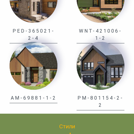
PED-365021-
WNT-421006-
2-4
1-2
AM-69881-1-2
PM-801154-2-
2
Стили