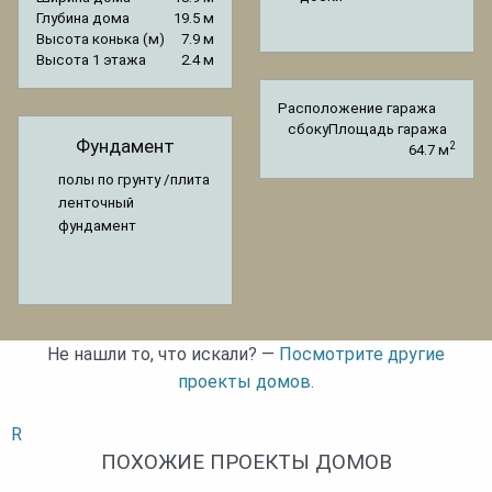
Глубина дома
19.5 м
Высота конька (м)
7.9 м
Высота 1 этажа
2.4 м
Расположение гаража
сбоку
Площадь гаража
Фундамент
2
64.7 м
полы по грунту /плита
ленточный
фундамент
Не нашли то, что искали? —
Посмотрите другие
проекты домов.
R
ПОХОЖИЕ ПРОЕКТЫ ДОМОВ