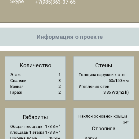
Skype
+7(985)363-37-65
Информация о проекте
Количество
Стены
Этаж
1
Толщина наружных стен
Спальни
3
50x150 мм
Ванная
2
Утепление стен
Гараж
2
3.35 Wt(m2 h)
Габариты
Наклон основной крыши
34°
2
Общая площадь
173.3 м
Стропила
2
площадь 1 этажа
173.3 м
доски
Ширина дома
18.9 м