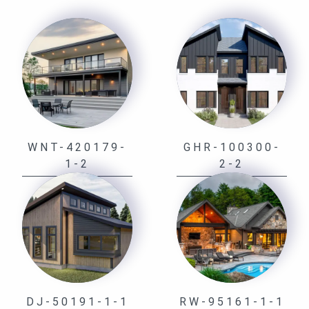
WNT-420179-
GHR-100300-
1-2
2-2
DJ-50191-1-1
RW-95161-1-1