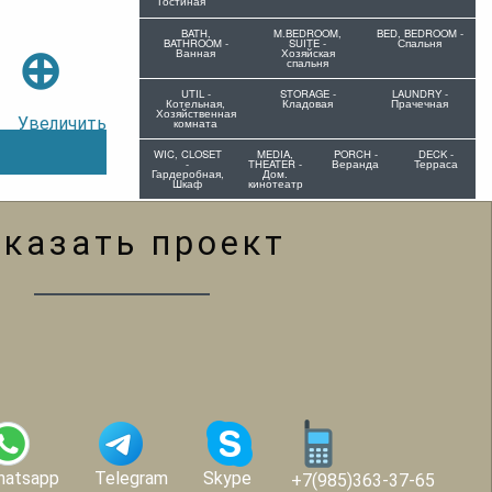
Гостиная
BATH,
M.BEDROOM,
BED, BEDROOM -
BATHROOM -
SUITE -
Спальня
⊕
Ванная
Хозяйская
спальня
UTIL -
STORAGE -
LAUNDRY -
Котельная,
Кладовая
Прачечная
Хозяйственная
Увеличить
комната
WIC, CLOSET
MEDIA,
PORCH -
DECK -
-
THEATER -
Веранда
Терраса
Гардеробная,
Дом.
Шкаф
кинотеатр
аказать проект
hatsapp
Telegram
Skype
+7(985)363-37-65