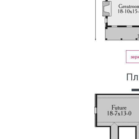
зер
Пл