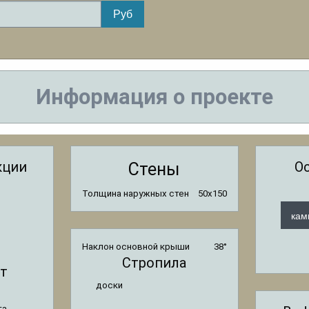
Информация о проекте
кции
О
Стены
Толщина наружных стен
50x150
кам
Наклон основной крыши
38°
Стропила
т
доски
та