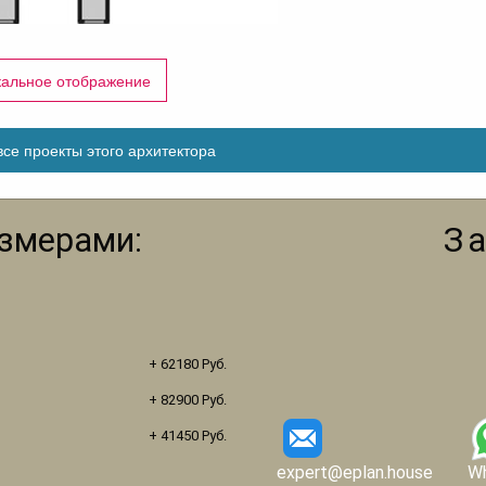
кальное отображение
се проекты этого архитектора
азмерами:
З
+ 62180 Руб.
+ 82900 Руб.
+ 41450 Руб.
expert@eplan.house
W