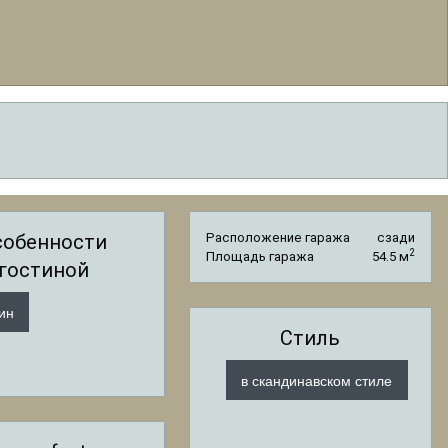
собенности
Расположение гаража
сзади
2
Площадь гаража
54.5 м
гостиной
ин
Стиль
в скандинавском стиле