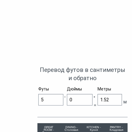
Перевод футов в сантиметры
и обратно
Футы
Дюймы
Метры
'
"
м
=
GREAT
DINING -
KITCHEN -
PANTRY -
ROOM -
Столовая
Кухня
Кладовая