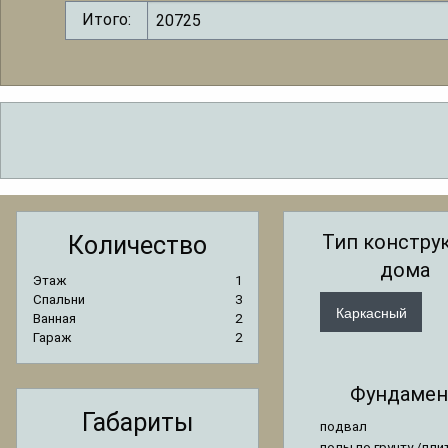
Итого:
Тип констру
Количество
дома
Этаж
1
Спальни
3
Каркасный
Ванная
2
Гараж
2
Фундамен
Габариты
подвал
полы по грунту /пли