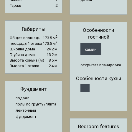
Гараж
2
Габариты
Особенности
гостиной
2
Общая площадь
173.5 м
2
площадь 1 этажа
173.5 м
камин
Ширина дома
24.2 м
Глубина дома
13.2 м
Высота конька (м)
8.5 м
открытая планировка
Высота 1 этажа
2.4 м
Особенности кухни
Фундамент
подвал
полы по грунту /плита
ленточный
фундамент
Bedroom features