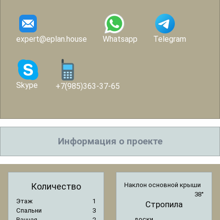
expert@eplan.house
Whatsapp
Telegram
Skype
+7(985)363-37-65
Информация о проекте
Количество
Наклон основной крыши
38°
Этаж
1
Стропила
Спальни
3
доски
Ванная
2