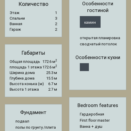
Особенности
Количество
гостиной
Этаж
1
Спальни
3
камин
Ванная
2
Гараж
2
открытая планировка
сводчатый потолок
Габариты
Особенности кухни
2
Общая площадь
172.6 м
2
площадь 1 этажа
172.6 м
Ширина дома
25.3 м
Глубина дома
15.5 м
Высота конька (м)
6.7 м
Высота 1 этажа
2.7 м
Bedroom features
Фундамент
Гардеробная
First floor master
подвал
Ванна + душ
полы по грунту /плита