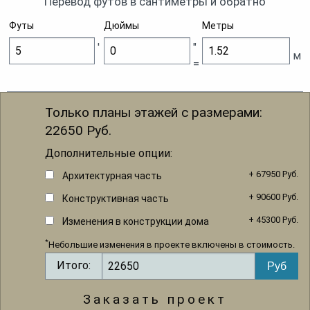
Перевод футов в сантиметры и обратно
Футы
Дюймы
Метры
'
"
м
=
Только планы этажей с размерами:
22650
Руб.
Дополнительные опции:
+ 67950 Руб.
Архитектурная часть
+ 90600 Руб.
Конструктивная часть
+ 45300 Руб.
Изменения в конструкции дома
*
Небольшие изменения в проекте включены в стоимость.
Итого:
Заказать проект