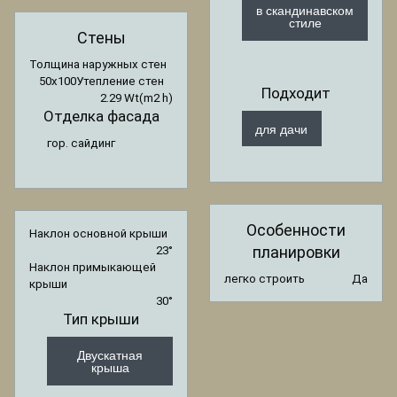
в скандинавском
стиле
Стены
Толщина наружных стен
50x100
Утепление стен
Подходит
2.29 Wt(m2 h)
Отделка фасада
для дачи
гор. сайдинг
Особенности
Наклон основной крыши
планировки
23°
Наклон примыкающей
легко строить
Да
крыши
30°
Тип крыши
Двускатная
крыша