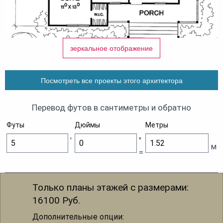
Проект этого дома подойдет для дачи, так как
стены всего 100 мм, другие
проекты для дачи
зеркальное отображение
ищите в каталоге.
Этот одноэтажный дом строится на плитном
Посмотреть все проекты этого архитектора
или ленточном фундаменте,
какой из
фундаментов лучше
читайте здесь.
Перевод футов в сантиметры и обратно
Другие
проекты одноэтажных домов
смотрите
Футы
Дюймы
Метры
в каталоге.
'
"
м
=
Только планы этажей с размерами:
16100
Руб.
Дополнительные опции: