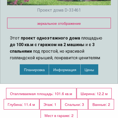
Проект дома D-33461
зеркальное отображение
Этот
проект одноэтажного дома
площадью
до 100 кв.м
с гаражом на 2 машины
и
с 3
спальнями
под простой, но красивой
голландской крышей, понравится ценителям
загородной жизни. На веранде, огибающей угол
Планировка
Информация
Цены
дома можно обедать в жаркий день и отдыхать
вечером перед сном, с нее легко спуститься в
сад по двум лестницам с каждой стороны
веранды. С обеих сторон веранды можно войти
Отапливаемая площадь: 101.6 кв.м
Ширина: 12.2 м
в большую гостиную, объединенную с кухней-
столовой.
Глубина: 11.4 м
Этаж: 1
Спальни: 3
Ванные: 2
Мест в гараже: 2
Из гостиной по короткому коридору, в котором