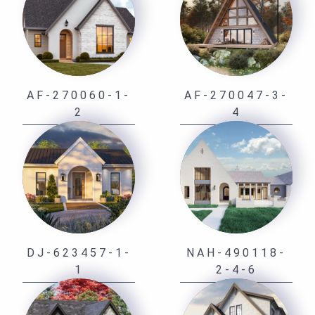
AF-270060-1-
AF-270047-3-
2
4
DJ-623457-1-
NAH-490118-
1
2-4-6