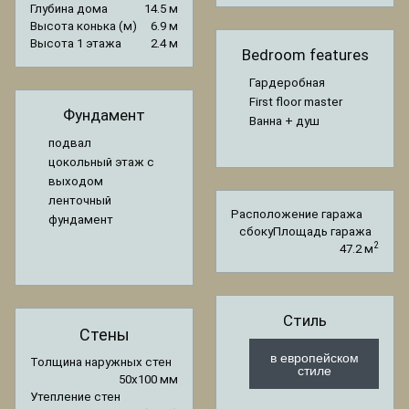
Глубина дома
14.5 м
Высота конька (м)
6.9 м
Высота 1 этажа
2.4 м
Bedroom features
Гардеробная
First floor master
Фундамент
Ванна + душ
подвал
цокольный этаж с
выходом
ленточный
Расположение гаража
фундамент
сбоку
Площадь гаража
2
47.2 м
Стиль
Стены
в европейском
Толщина наружных стен
стиле
50x100 мм
Утепление стен