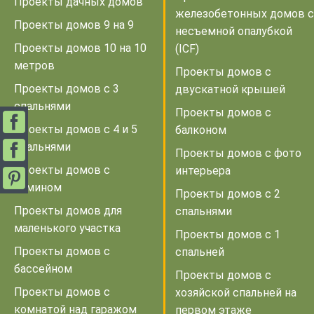
Проекты дачных домов
железобетонных домов с
Проекты домов 9 на 9
несъемной опалубкой
Проекты домов 10 на 10
(ICF)
метров
Проекты домов с
Проекты домов с 3
двускатной крышей
спальнями
Проекты домов с
Проекты домов с 4 и 5
балконом
спальнями
Проекты домов с фото
Проекты домов с
интерьера
камином
Проекты домов с 2
Проекты домов для
спальнями
маленького участка
Проекты домов с 1
Проекты домов с
спальней
бассейном
Проекты домов с
Проекты домов с
хозяйской спальней на
комнатой над гаражом
первом этаже