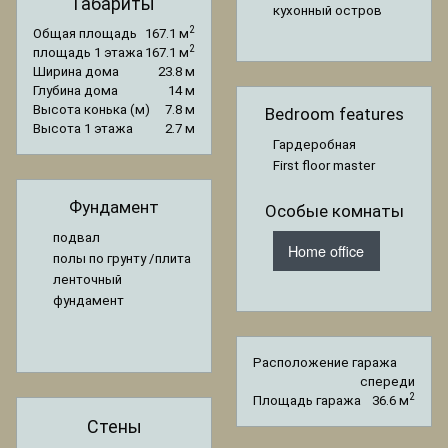
Габариты
кухонный остров
2
Общая площадь
167.1 м
2
площадь 1 этажа
167.1 м
Ширина дома
23.8 м
Глубина дома
14 м
Высота конька (м)
7.8 м
Bedroom features
Высота 1 этажа
2.7 м
Гардеробная
First floor master
Фундамент
Особые комнаты
подвал
Home office
полы по грунту /плита
ленточный
фундамент
Расположение гаража
спереди
2
Площадь гаража
36.6 м
Стены