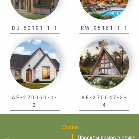
DJ-50191-1-1
RW-95161-1-1
AF-270060-1-
AF-270047-3-
2
4
Стили
Проекты домов в стиле