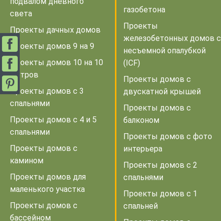
подвалом дневного
газобетона
света
Проекты
Проекты дачных домов
железобетонных домов с
Проекты домов 9 на 9
несъемной опалубкой
Проекты домов 10 на 10
(ICF)
метров
Проекты домов с
Проекты домов с 3
двускатной крышей
спальнями
Проекты домов с
Проекты домов с 4 и 5
балконом
спальнями
Проекты домов с фото
Проекты домов с
интерьера
камином
Проекты домов с 2
Проекты домов для
спальнями
маленького участка
Проекты домов с 1
Проекты домов с
спальней
бассейном