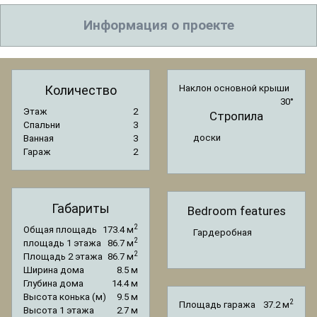
Информация о проекте
Количество
Наклон основной крыши
30°
Этаж
2
Стропила
Спальни
3
доски
Ванная
3
Гараж
2
Габариты
Bedroom features
2
Общая площадь
173.4 м
Гардеробная
2
площадь 1 этажа
86.7 м
2
Площадь 2 этажа
86.7 м
Ширина дома
8.5 м
Глубина дома
14.4 м
Высота конька (м)
9.5 м
2
Площадь гаража
37.2 м
Высота 1 этажа
2.7 м