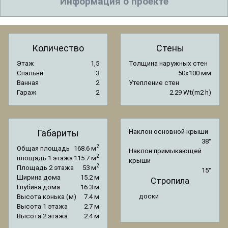
Информация о проекте
Количество
Стены
Этаж
1,5
Толщина наружных стен
Спальни
3
50x100 мм
Ванная
2
Утепление стен
Гараж
2
2.29 Wt(m2 h)
Габариты
Наклон основной крыши
38°
2
Общая площадь
168.6 м
Наклон примыкающей
2
площадь 1 этажа
115.7 м
крыши
2
Площадь 2 этажа
53 м
15°
Ширина дома
15.2 м
Стропила
Глубина дома
16.3 м
доски
Высота конька (м)
7.4 м
Высота 1 этажа
2.7 м
Высота 2 этажа
2.4 м