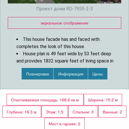
Проект дома RD-7955-2-3
зеркальное отображение
This house facade has and faced with .
completes the look of this house.
House plan is 49 feet wide by 53 feet deep
and provides 1832 square feet of living space in
addition to a two-car garage
Планировка
Информация
Цены
Space includes Foyer, with a walk-in closet, a
Family Room, with a fireplace, a Dining Room, a
Kitchen, with a walk-in pantry, with a peninsula
eating, with a walk-in closet, with a walk-in closet,
Отапливаемая площадь: 168.6 кв.м
Ширина: 15.2 м
utility room, half bathroom, a storage room, all
bedrooms are up on the second floor.
Глубина: 16.3 м
Этаж: 1,5
Спальни: 3
Ванные: 2
The upper floor has 576 square feet of living
Мест в гараже: 2
space and features .