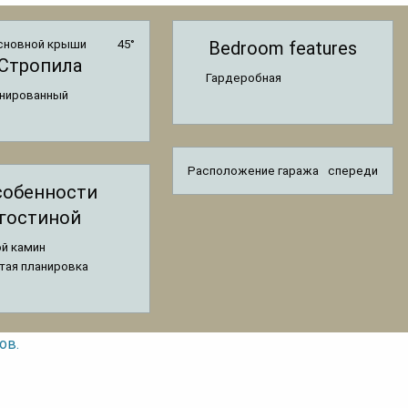
сновной крыши
45°
Bedroom features
Стропила
Гардеробная
нированный
Расположение гаража
спереди
собенности
гостиной
ой камин
тая планировка
ов.