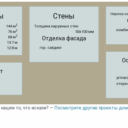
Наклон о
ы
Стены
2
144 м
Толщина наружных стен
комби
2
76 м
50x100 мм
2
68 м
Отделка фасада
13.7 м
гор. сайдинг
12.8 м
О
т
углов
откры
 нашли то, что искали? —
Посмотрите другие проекты дом