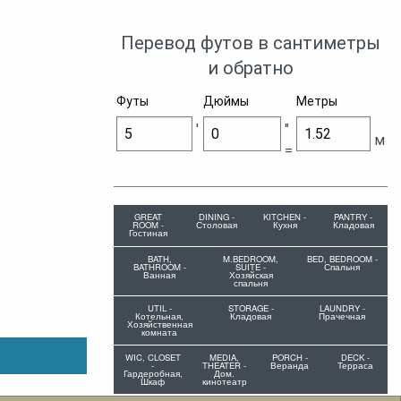
Перевод футов в сантиметры
и обратно
Футы
Дюймы
Метры
'
"
м
=
GREAT
DINING -
KITCHEN -
PANTRY -
ROOM -
Столовая
Кухня
Кладовая
Гостиная
BATH,
M.BEDROOM,
BED, BEDROOM -
BATHROOM -
SUITE -
Спальня
Ванная
Хозяйская
спальня
UTIL -
STORAGE -
LAUNDRY -
Котельная,
Кладовая
Прачечная
Хозяйственная
комната
WIC, CLOSET
MEDIA,
PORCH -
DECK -
-
THEATER -
Веранда
Терраса
Гардеробная,
Дом.
Шкаф
кинотеатр