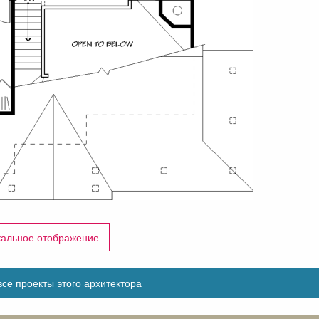
кальное отображение
се проекты этого архитектора