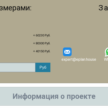
азмерами:
З
+ 60230 Руб.
+ 80300 Руб.
+ 40150 Руб.
expert@eplan.house
W
Информация о проекте