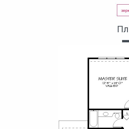
зер
Пл