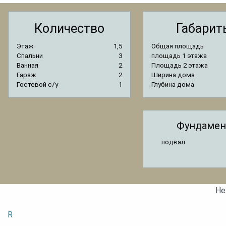
Количество
Габарит
Этаж
1,5
Общая площадь
Спальни
3
площадь 1 этажа
Ванная
2
Площадь 2 этажа
Гараж
2
Ширина дома
Гостевой с/y
1
Глубина дома
Фундамен
подвал
Не
R