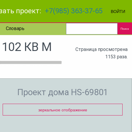
зать проект:
+7(985) 363-37-65
ВОЙТИ
Словарь
Поиск
102 КВ М
Страница просмотрена
1153 раза.
Проект дома HS-69801
зеркальное отображение