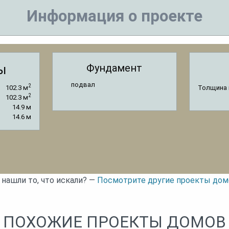
Информация о проекте
Фундамент
ы
подвал
2
102.3 м
Толщина 
2
102.3 м
14.9 м
14.6 м
 нашли то, что искали? —
Посмотрите другие проекты дом
ПОХОЖИЕ ПРОЕКТЫ ДОМОВ