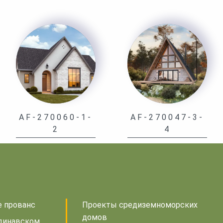
AF-270060-1-
AF-270047-3-
2
4
е прованс
Проекты средиземноморских
домов
динавском