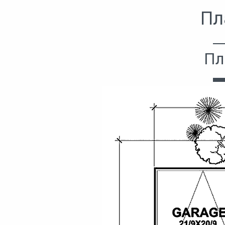
Пл
Пл