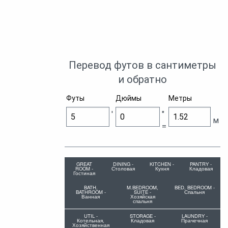
Перевод футов в сантиметры
и обратно
Футы
Дюймы
Метры
'
"
м
=
GREAT
DINING -
KITCHEN -
PANTRY -
ROOM -
Столовая
Кухня
Кладовая
Гостиная
BATH,
M.BEDROOM,
BED, BEDROOM -
BATHROOM -
SUITE -
Спальня
Ванная
Хозяйская
спальня
UTIL -
STORAGE -
LAUNDRY -
Котельная,
Кладовая
Прачечная
Хозяйственная