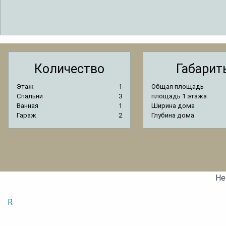
Количество
Габарит
Этаж
1
Общая площадь
Спальни
3
площадь 1 этажа
Ванная
1
Ширина дома
Гараж
2
Глубина дома
Не
R