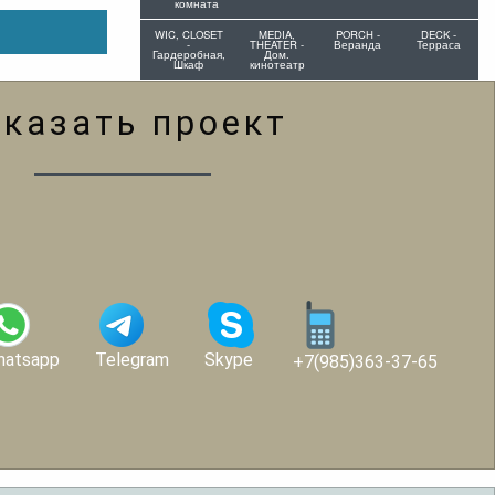
комната
WIC, CLOSET
MEDIA,
PORCH -
DECK -
-
THEATER -
Веранда
Терраса
Гардеробная,
Дом.
Шкаф
кинотеатр
аказать проект
hatsapp
Telegram
Skype
+7(985)363-37-65