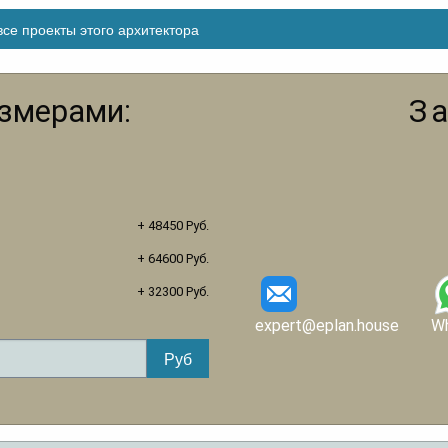
се проекты этого архитектора
азмерами:
З
+ 48450 Руб.
+ 64600 Руб.
+ 32300 Руб.
expert@eplan.house
W