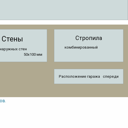
Стропила
Стены
комбинированный
наружных стен
50x100 мм
Расположение гаража
спереди
ов.