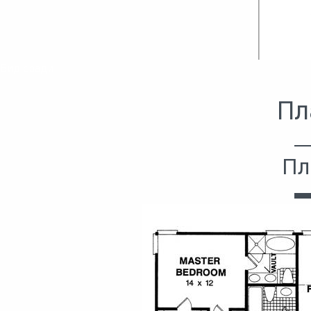
Вид сзади
Пл
Пл