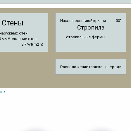
Наклон основной крыши
30°
Стены
Стропила
наружных стен
стропильные фермы
0 мм
Утепление стен
3.7 Wt(m2 h)
Расположение гаража
спереди
ов.