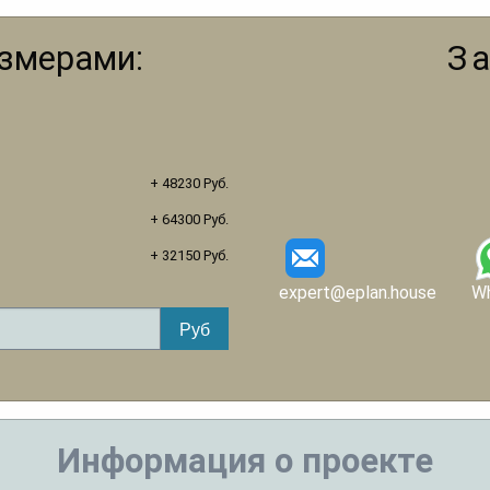
азмерами:
З
+ 48230 Руб.
+ 64300 Руб.
+ 32150 Руб.
expert@eplan.house
W
Информация о проекте