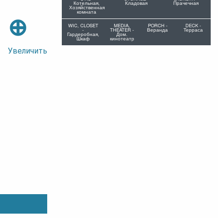
Котельная,
Кладовая
Прачечная
Хозяйственная
комната
⊕
WIC, CLOSET
MEDIA,
PORCH -
DECK -
-
THEATER -
Веранда
Терраса
Гардеробная,
Дом.
Шкаф
кинотеатр
Увеличить