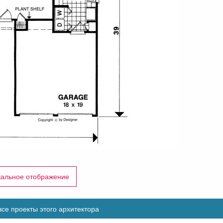
кальное отображение
се проекты этого архитектора