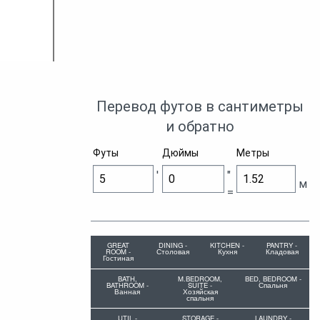
Перевод футов в сантиметры
и обратно
Футы
Дюймы
Метры
'
"
м
=
GREAT
DINING -
KITCHEN -
PANTRY -
ROOM -
Столовая
Кухня
Кладовая
Гостиная
BATH,
M.BEDROOM,
BED, BEDROOM -
BATHROOM -
SUITE -
Спальня
Ванная
Хозяйская
спальня
UTIL -
STORAGE -
LAUNDRY -