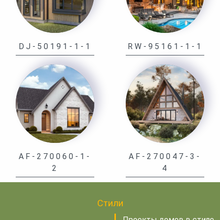
DJ-50191-1-1
RW-95161-1-1
AF-270060-1-
AF-270047-3-
2
4
Стили
Проекты домов в стиле