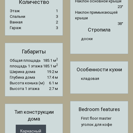
Количество
Наклон основной крыши
23°
Этаж
1
Наклон примыкающей
Спальни
3
крыши
Ванная
2
38°
Гараж
3
Стропила
доски
Габариты
2
Общая площадь
185.1 м
2
площадь 1 этажа
185.1 м
Особенности кухни
Ширина дома
19.2 м
Глубина дома
17.4 м
кладовая
Высота конька (м)
6.1 м
Высота 1 этажа
2.7 м
Bedroom features
Тип конструкции
дома
First floor master
уголок для кофе
Каркасный