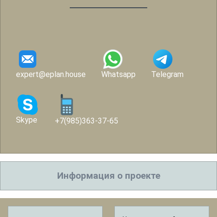
expert@eplan.house
Whatsapp
Telegram
Skype
+7(985)363-37-65
Информация о проекте