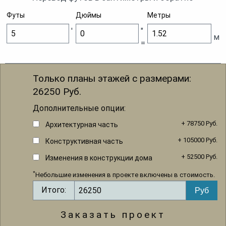
Футы
Дюймы
Метры
'
"
м
=
Только планы этажей с размерами:
26250
Руб.
Дополнительные опции:
+ 78750 Руб.
Архитектурная часть
+ 105000 Руб.
Конструктивная часть
+ 52500 Руб.
Изменения в конструкции дома
*
Небольшие изменения в проекте включены в стоимость.
Итого:
Заказать проект