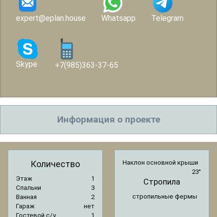
expert@eplan.house
Whatsapp
Telegram
Skype
+7(985)363-37-65
Информация о проекте
Количество
Наклон основной крыши
23°
Этаж
1
Стропила
Спальни
3
стропильные фермы
Ванная
2
Гараж
нет
Гостевой с/y
1