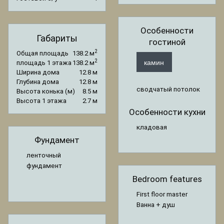
Особенности
Габариты
гостиной
2
Общая площадь
138.2 м
камин
2
площадь 1 этажа
138.2 м
Ширина дома
12.8 м
Глубина дома
12.8 м
сводчатый потолок
Высота конька (м)
8.5 м
Высота 1 этажа
2.7 м
Особенности кухни
кладовая
Фундамент
ленточный
фундамент
Bedroom features
First floor master
Ванна + душ