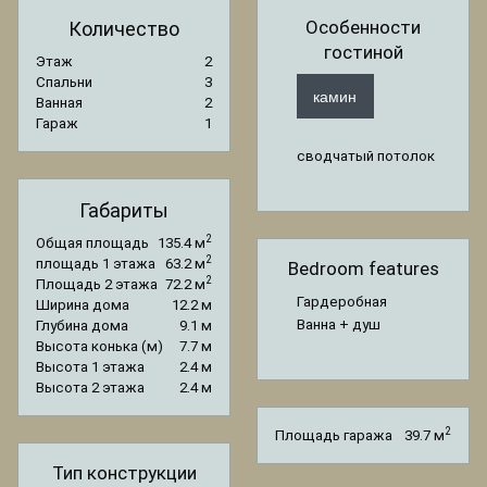
Особенности
Количество
гостиной
Этаж
2
Спальни
3
камин
Ванная
2
Гараж
1
сводчатый потолок
Габариты
2
Общая площадь
135.4 м
2
площадь 1 этажа
63.2 м
Bedroom features
2
Площадь 2 этажа
72.2 м
Гардеробная
Ширина дома
12.2 м
Ванна + душ
Глубина дома
9.1 м
Высота конька (м)
7.7 м
Высота 1 этажа
2.4 м
Высота 2 этажа
2.4 м
2
Площадь гаража
39.7 м
Тип конструкции