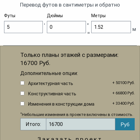
Перевод футов в сантиметры и обратно
Футы
Дюймы
Метры
'
"
м
=
Только планы этажей с размерами:
16700
Руб.
Дополнительные опции:
+ 50100 Руб.
Архитектурная часть
+ 66800 Руб.
Конструктивная часть
+ 33400 Руб.
Изменения в конструкции дома
*
Небольшие изменения в проекте включены в стоимость.
Итого:
Заказать проект