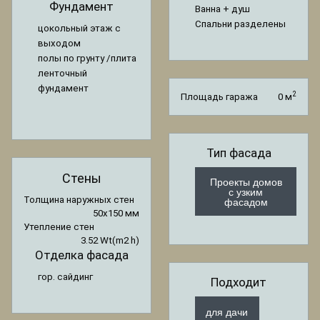
Фундамент
Ванна + душ
Спальни разделены
цокольный этаж с
выходом
полы по грунту /плита
ленточный
фундамент
2
Площадь гаража
0 м
Тип фасада
Стены
Проекты домов
с узким
фасадом
Толщина наружных стен
50x150 мм
Утепление стен
3.52 Wt(m2 h)
Отделка фасада
гор. сайдинг
Подходит
для дачи