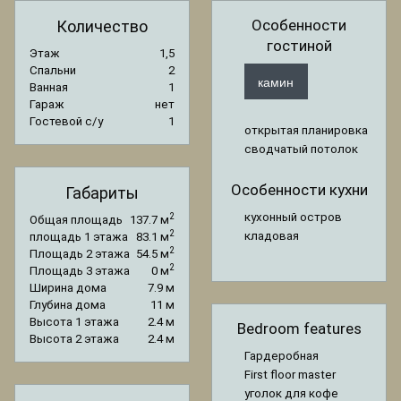
Особенности
Количество
гостиной
Этаж
1,5
Спальни
2
камин
Ванная
1
Гараж
нет
Гостевой с/y
1
открытая планировка
сводчатый потолок
Особенности кухни
Габариты
кухонный остров
2
Общая площадь
137.7 м
2
кладовая
площадь 1 этажа
83.1 м
2
Площадь 2 этажа
54.5 м
2
Площадь 3 этажа
0 м
Ширина дома
7.9 м
Глубина дома
11 м
Высота 1 этажа
2.4 м
Bedroom features
Высота 2 этажа
2.4 м
Гардеробная
First floor master
уголок для кофе