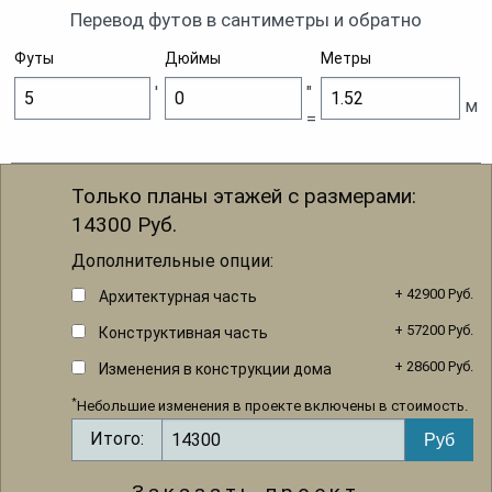
Перевод футов в сантиметры и обратно
Футы
Дюймы
Метры
'
"
м
=
Только планы этажей с размерами:
14300
Руб.
Дополнительные опции:
+ 42900 Руб.
Архитектурная часть
+ 57200 Руб.
Конструктивная часть
+ 28600 Руб.
Изменения в конструкции дома
*
Небольшие изменения в проекте включены в стоимость.
Итого: