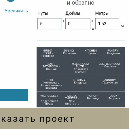
и обратно
Увеличить
Футы
Дюймы
Метры
'
"
м
=
GREAT
DINING -
KITCHEN -
PANTRY -
ROOM -
Столовая
Кухня
Кладовая
Гостиная
BATH,
M.BEDROOM,
BED, BEDROOM -
BATHROOM -
SUITE -
Спальня
Ванная
Хозяйская
спальня
UTIL -
STORAGE -
LAUNDRY -
Котельная,
Кладовая
Прачечная
Хозяйственная
комната
WIC, CLOSET
MEDIA,
PORCH -
DECK -
-
THEATER -
Веранда
Терраса
Гардеробная,
Дом.
Шкаф
кинотеатр
аказать проект