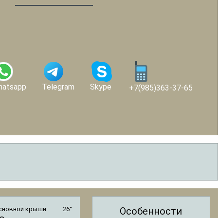
hatsapp
Telegram
Skype
+7(985)363-37-65
сновной крыши
26°
Особенности