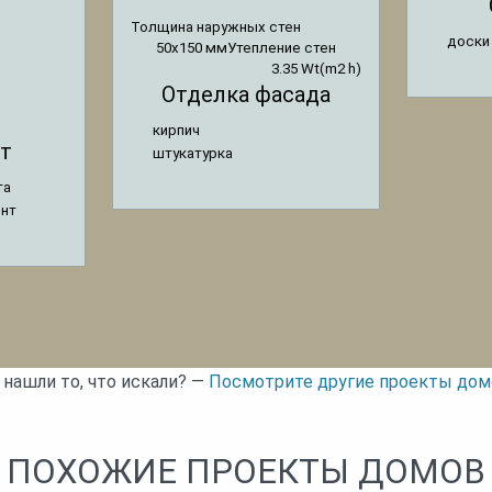
Толщина наружных стен
доски
50x150 мм
Утепление стен
3.35 Wt(m2 h)
Отделка фасада
кирпич
т
штукатурка
та
ент
 нашли то, что искали? —
Посмотрите другие проекты дом
ПОХОЖИЕ ПРОЕКТЫ ДОМОВ