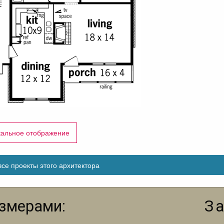
кальное отображение
се проекты этого архитектора
азмерами:
З