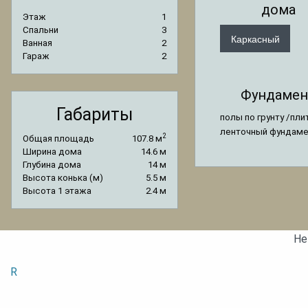
дома
Этаж
1
Спальни
3
Каркасный
Ванная
2
Гараж
2
Фундамен
Габариты
полы по грунту /пли
ленточный фундам
2
Общая площадь
107.8 м
Ширина дома
14.6 м
Глубина дома
14 м
Высота конька (м)
5.5 м
Высота 1 этажа
2.4 м
Не
R