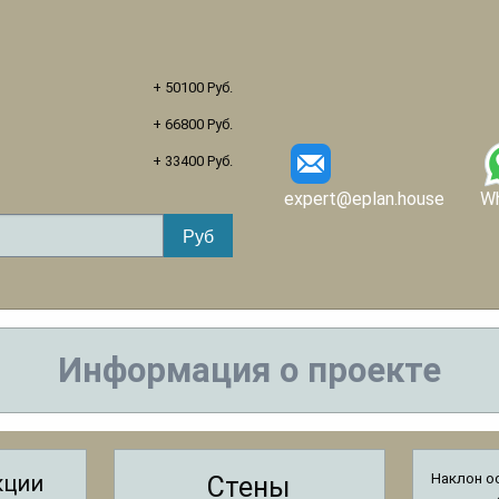
+ 50100 Руб.
+ 66800 Руб.
+ 33400 Руб.
expert@eplan.house
W
Информация о проекте
кции
Наклон о
Стены