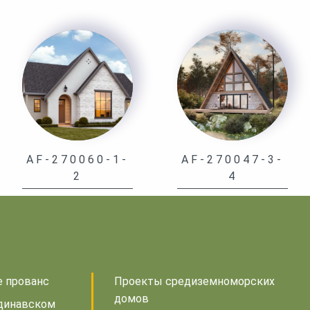
AF-270060-1-
AF-270047-3-
2
4
е прованс
Проекты средиземноморских
домов
динавском