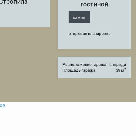
Стропила
гостиной
камин
открытая планировка
Расположение гаража
спереди
2
Площадь гаража
39 м
ов.