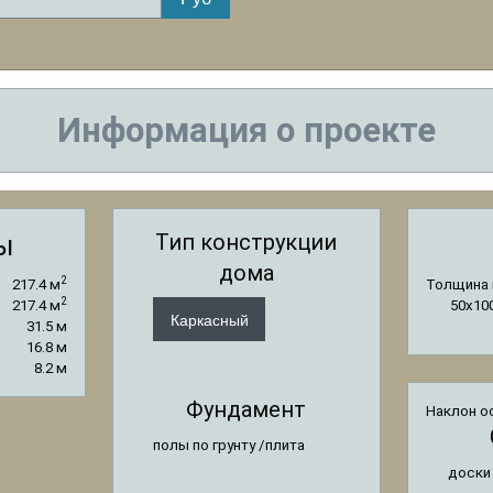
Информация о проекте
Тип конструкции
ы
дома
2
217.4 м
Толщина 
2
217.4 м
50x10
Каркасный
31.5 м
16.8 м
8.2 м
Фундамент
Наклон о
полы по грунту /плита
доски