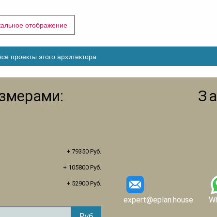
кальное отображение
се проекты этого архитектора
азмерами:
З
+ 79350 Руб.
+ 105800 Руб.
+ 52900 Руб.
expert@eplan.house
W