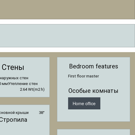
Bedroom features
Стены
First floor master
наружных стен
0 мм
Утепление стен
2.64 Wt(m2 h)
Особые комнаты
Home office
сновной крыши
38°
Стропила