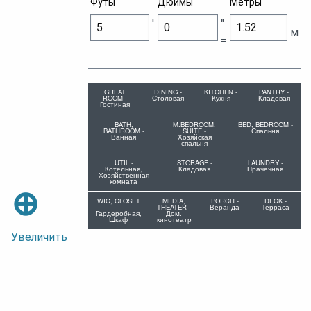
Футы
Дюймы
Метры
'
"
м
=
GREAT
DINING -
KITCHEN -
PANTRY -
ROOM -
Столовая
Кухня
Кладовая
Гостиная
BATH,
M.BEDROOM,
BED, BEDROOM -
BATHROOM -
SUITE -
Спальня
Ванная
Хозяйская
спальня
UTIL -
STORAGE -
LAUNDRY -
Котельная,
Кладовая
Прачечная
Хозяйственная
комната
⊕
WIC, CLOSET
MEDIA,
PORCH -
DECK -
-
THEATER -
Веранда
Терраса
Гардеробная,
Дом.
Шкаф
кинотеатр
Увеличить