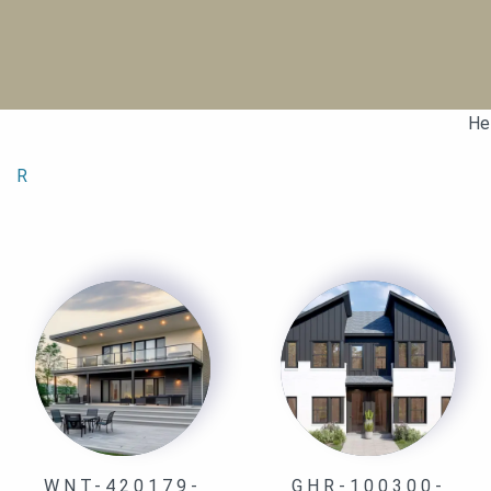
Не
R
WNT-420179-
GHR-100300-