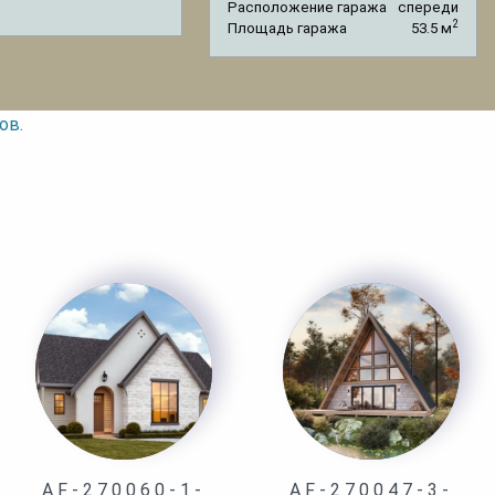
Расположение гаража
спереди
2
Площадь гаража
53.5 м
ов.
AF-270060-1-
AF-270047-3-