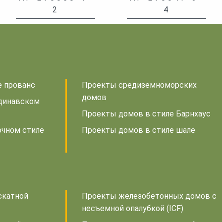
2
4
е прованс
Проекты средиземноморских
домов
динавском
Проекты домов в стиле Барнхаус
очном стиле
Проекты домов в стиле шале
скатной
Проекты железобетонных домов с
несъемной опалубкой (ICF)