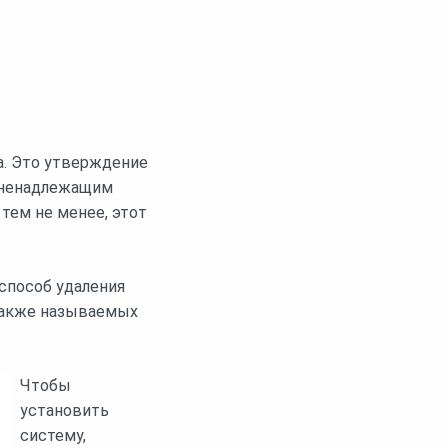
а. Это утверждение
й ненадлежащим
 тем не менее, этот
способ удаления
также называемых
Чтобы
установить
систему,