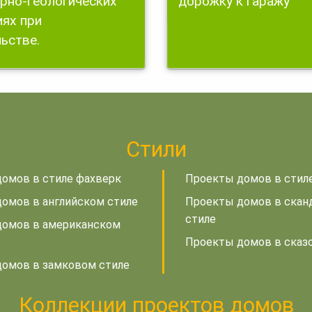
рно-геологических
дорожку к гаражу
ях при
ьстве.
Стили
омов в стиле фахверк
Проекты домов в стил
омов в английском стиле
Проекты домов в скан
стиле
домов в американском
Проекты домов в сказ
омов в замковом стиле
Коллекции проектов домов