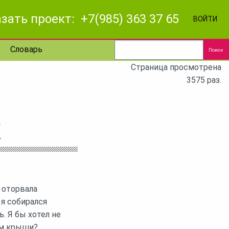
зать проект: +7(985) 363 37 65
ВОЙТИ
Словарь
Поиск
Страница просмотрена
3575 раз.
К
 оторвала
 я собирался
. Я бы хотел не
ам крыши?