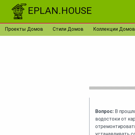
Перейти к контенту
EPLAN.HOUSE
Проекты Домов
Стили Домов
Коллекции Домов
Вопрос:
В прошло
водостоки от кар
отремонтировать 
устанавливать с