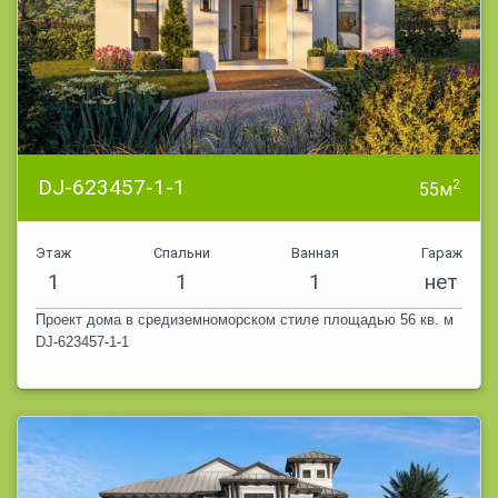
DJ-623457-1-1
2
55м
Этаж
Спальни
Ванная
Гараж
1
1
1
нет
Проект дома в средиземноморском стиле площадью 56 кв. м
DJ-623457-1-1