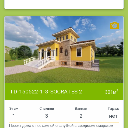
TD-150522-1-3-SOCRATES 2
2
301м
Этаж
Спальни
Ванная
Гараж
1
3
2
нет
Проект дома с несъемной опалубкой в средиземноморском