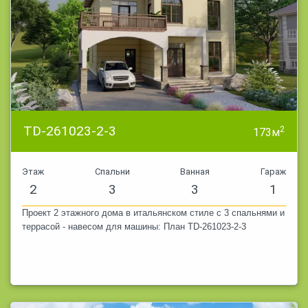
TD-261023-2-3
2
173м
Этаж
Спальни
Ванная
Гараж
2
3
3
1
Проект 2 этажного дома в итальянском стиле с 3 спальнями и
террасой - навесом для машины: План TD-261023-2-3