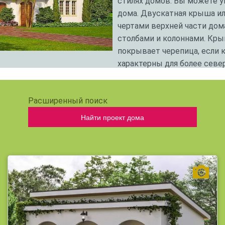
стилях домов. Вы можете 
дома. Двускатная крыша и
чертами верхней части дом
столбами и колоннами. Кр
покрывает черепица, если 
характерны для более севе
районах средиземноморски
террасой. Внешний вид дом
Расширенный поиск
пропускают потоки естеств
спроектированы с арочны
Найти проект дома
стиле.
В домах в итальянском или
гостевым туалетом, но они
Кирпич, светлая штукатурк
наружной отделки для созд
различным типам погоды. 
большому пространству, во