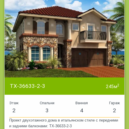
TX-36633-2-3
2
245м
Этаж
Спальни
Ванная
Гараж
2
3
4
2
Проект двухэтажного дома в итальянском стиле с передними
и задними балконами: TX-36633-2-3