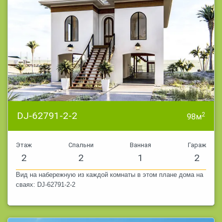
DJ-62791-2-2
2
98м
Этаж
Спальни
Ванная
Гараж
2
2
1
2
Вид на набережную из каждой комнаты в этом плане дома на
сваях: DJ-62791-2-2