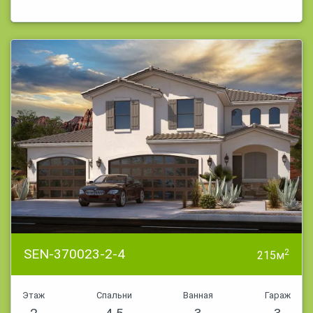
SEN-370023-2-4
2
215м
Этаж
Спальни
Ванная
Гараж