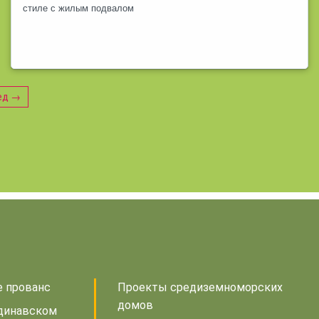
стиле с жилым подвалом
ед →
е прованс
Проекты средиземноморских
домов
динавском