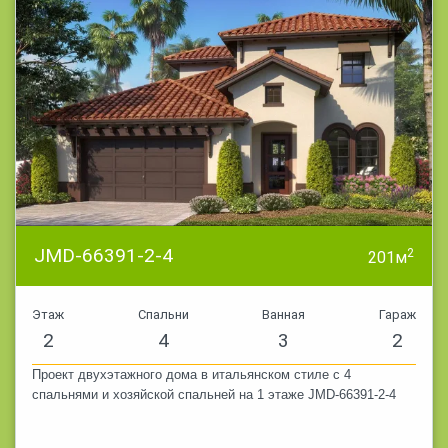
JMD-66391-2-4
2
201м
Этаж
Спальни
Ванная
Гараж
2
4
3
2
Проект двухэтажного дома в итальянском стиле с 4
спальнями и хозяйской спальней на 1 этаже JMD-66391-2-4