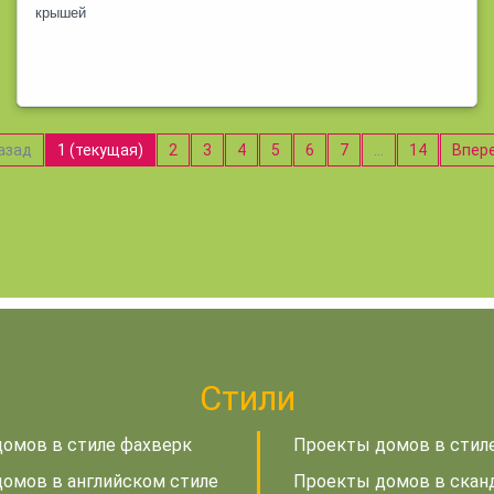
крышей
азад
1
(текущая)
2
3
4
5
6
7
…
14
Впер
Стили
омов в стиле фахверк
Проекты домов в стил
омов в английском стиле
Проекты домов в скан