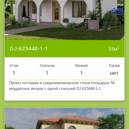
пределах досягаемости.
Большинство домов в этих 
веранды и террасы устраив
со ставнями, чтобы закрыв
средиземноморском стиле 
называют, проекты домов 
DJ-623448-1-1
2
55м
трех сторон открывается на
Проекты домов в средизем
для строительства дома в 
Этаж
Спальни
Ванная
Гараж
Таджикистана и Киргизии.
1
1
1
нет
Проект коттеджа в средиземноморском стиле площадью 56
квадратных метров с одной спальней DJ-623448-1-1