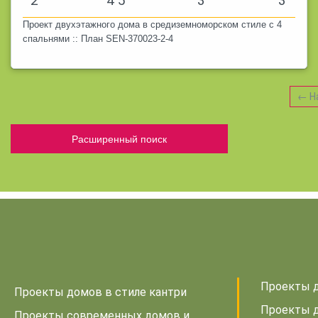
2
4 5
3
3
Проект двухэтажного дома в средиземноморском стиле с 4
спальнями :: План SEN-370023-2-4
← Н
Расширенный поиск
Проекты д
Проекты домов в стиле кантри
Проекты д
Проекты современных домов и