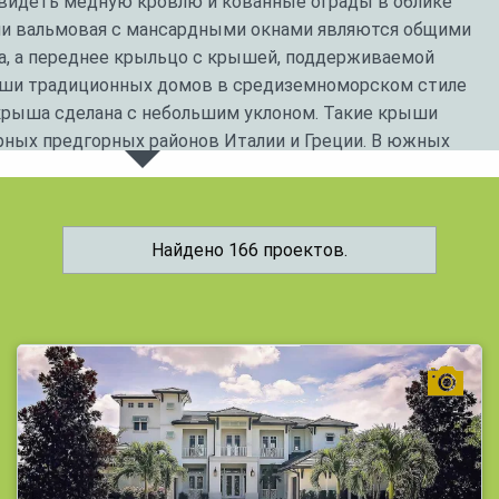
увидеть медную кровлю и кованные ограды в облике
ли вальмовая с мансардными окнами являются общими
а, а переднее крыльцо с крышей, поддерживаемой
ыши традиционных домов в средиземноморском стиле
крыша сделана с небольшим уклоном. Такие крыши
рных предгорных районов Италии и Греции. В южных
х стран чаще можно найти дома с плоской крышей —
а строят с многочисленными окнами, которые
енного света, очень часто передние окна
Найдено 166 проектов.
м проемом, напоминающим коттеджи в европейском
 испанском стиле обычно делают 3 спальни и 2 ванные с
 могут быть меньшего размера или большего размера.
а и камень являются обычными материалами для
ания прочной структуры, устойчивой ко многим
Благодаря многочисленным жилым помещениям и
зможности строительства идеального дома находятся в