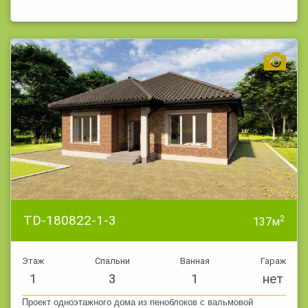
TD-180822-1-3
2
137м
Этаж
Спальни
Ванная
Гараж
1
3
1
нет
Проект одноэтажного дома из пеноблоков с вальмовой