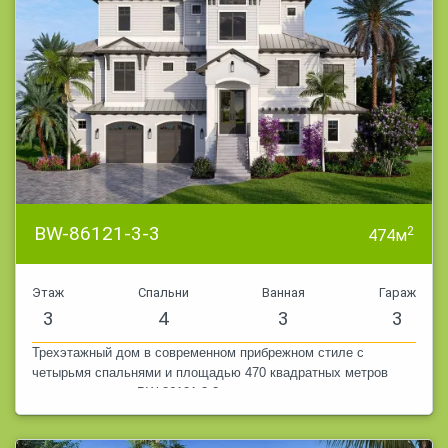
BW-86121-3-3
2
474м
Этаж
Спальни
Ванная
Гараж
3
4
3
3
Трехэтажный дом в современном прибрежном стиле с
четырьмя спальнями и площадью 470 квадратных метров
наверху и внизу. BW-86121-3-3