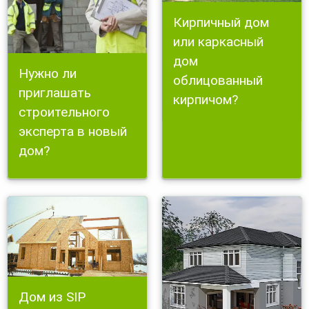
Кирпичный дом
или каркасный
дом
Нужно ли
облицованный
приглашать
кирпичом?
строительного
эксперта в новый
дом?
Дом из SIP